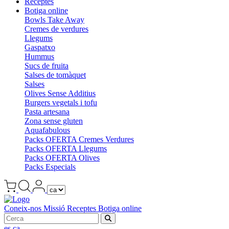
Receptes
Botiga online
Bowls Take Away
Cremes de verdures
Llegums
Gaspatxo
Hummus
Sucs de fruita
Salses de tomàquet
Salses
Olives Sense Additius
Burgers vegetals i tofu
Pasta artesana
Zona sense gluten
Aquafabulous
Packs OFERTA Cremes Verdures
Packs OFERTA Llegums
Packs OFERTA Olives
Packs Especials
Coneix-nos
Missió
Receptes
Botiga online
es
ca