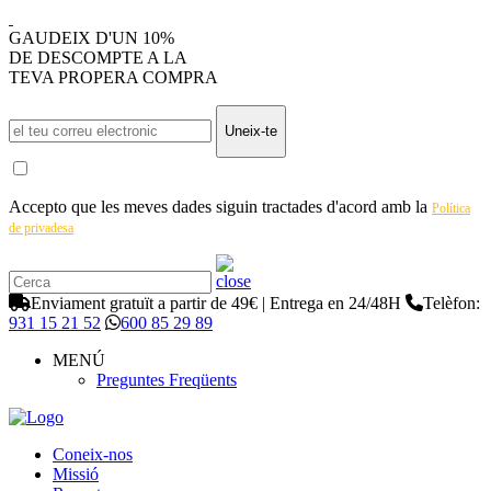
GAUDEIX D'UN 10%
DE DESCOMPTE A LA
TEVA PROPERA COMPRA
Uneix-te
Accepto que les meves dades siguin tractades d'acord amb la
Política
de privadesa
Enviament gratuït a partir de 49€ | Entrega en 24/48H
Telèfon:
931 15 21 52
600 85 29 89
MENÚ
Preguntes Freqüents
Coneix-nos
Missió