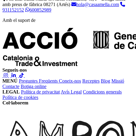
amb preus de fàbrica
08271 (Artés)
hola@casaamella.com
931152152
600852989
Amb el suport de
Segueix-nos
MENÚ
Preguntes Freqüents
Coneix-nos
Receptes
Blog
Missió
Contacte
Botiga online
LEGAL
Política de privacitat
Avís Legal
Condicions generals
Política de cookies
Col·laborem