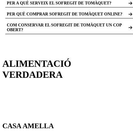
PER A QUÈ SERVEIX EL SOFREGIT DE TOMÀQUET?
per cuinar diferents plats.
S’utilitza com a base per a receptes com arrossos, pastes, guisats o plats de
PER QUÈ COMPRAR SOFREGIT DE TOMÀQUET ONLINE?
verdures.
Perquè et permet estalviar temps a la cuina i tenir sempre una base llesta per
COM CONSERVAR EL SOFREGIT DE TOMÀQUET UN COP
utilitzar.
OBERT?
S’ha de guardar a la nevera i consumir-se en el termini indicat a l’envàs.
ALIMENTACIÓ
VERDADERA
CASA AMELLA