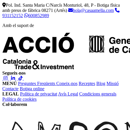
Pol. Ind. Santa Maria C/Narcís Monturiol, 48, P - Botiga física
amb preus de fàbrica
08271 (Artés)
hola@casaamella.com
931152152
600852989
Amb el suport de
Segueix-nos
MENÚ
Preguntes Freqüents
Coneix-nos
Receptes
Blog
Missió
Contacte
Botiga online
LEGAL
Política de privacitat
Avís Legal
Condicions generals
Política de cookies
Col·laborem