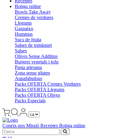
Receptes
Botiga online
Bowls Take Away
Cremes de verdures
Llegums
Gaspatxo
Hummus
Sucs de fruita
Salses de tomàquet
Salses
Olives Sense Additius
Burgers vegetals i tofu
Pasta artesana
Zona sense gluten
Aquafabulous
Packs OFERTA Cremes Verdures
Packs OFERTA Llegums
Packs OFERTA Olives
Packs Especials
Coneix-nos
Missió
Receptes
Botiga online
es
ca