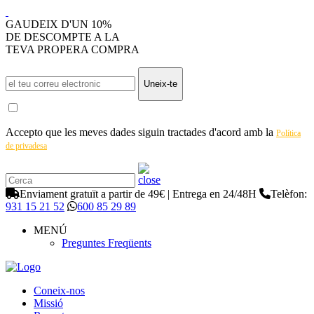
GAUDEIX D'UN 10%
DE DESCOMPTE A LA
TEVA PROPERA COMPRA
Uneix-te
Accepto que les meves dades siguin tractades d'acord amb la
Política
de privadesa
Enviament gratuït a partir de 49€ | Entrega en 24/48H
Telèfon:
931 15 21 52
600 85 29 89
MENÚ
Preguntes Freqüents
Coneix-nos
Missió