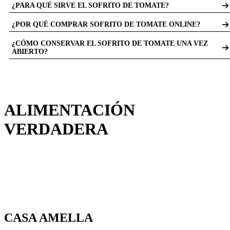
¿PARA QUÉ SIRVE EL SOFRITO DE TOMATE?
para cocinar diferentes platos.
Se utiliza como base para recetas como arroces, pastas, guisos o platos de
¿POR QUÉ COMPRAR SOFRITO DE TOMATE ONLINE?
verduras.
Porque te permite ahorrar tiempo en la cocina y tener siempre una base lista para
¿CÓMO CONSERVAR EL SOFRITO DE TOMATE UNA VEZ
usar.
ABIERTO?
Debe guardarse en el frigorífico y consumirse en el plazo indicado en el envase.
ALIMENTACIÓN
VERDADERA
CASA AMELLA