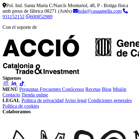
Pol. Ind. Santa Maria C/Narcís Monturiol, 48, P - Botiga física
amb preus de fàbrica
08271 (Artés)
hola@casaamella.com
931152152
600852989
Con el soporte de
Síguenos
MENÚ
Preguntas Frecuentes
Conócenos
Recetas
Blog
Misión
Contacto
Tienda online
LEGAL
Politica de privacidad
Aviso legal
Condiciones generales
Política de cookies
Colaboramos