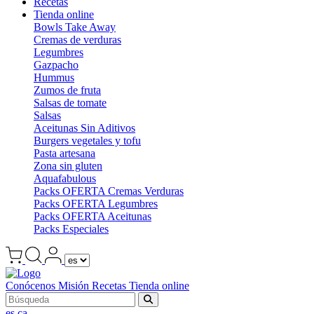
Recetas
Tienda online
Bowls Take Away
Cremas de verduras
Legumbres
Gazpacho
Hummus
Zumos de fruta
Salsas de tomate
Salsas
Aceitunas Sin Aditivos
Burgers vegetales y tofu
Pasta artesana
Zona sin gluten
Aquafabulous
Packs OFERTA Cremas Verduras
Packs OFERTA Legumbres
Packs OFERTA Aceitunas
Packs Especiales
Conócenos
Misión
Recetas
Tienda online
es
ca