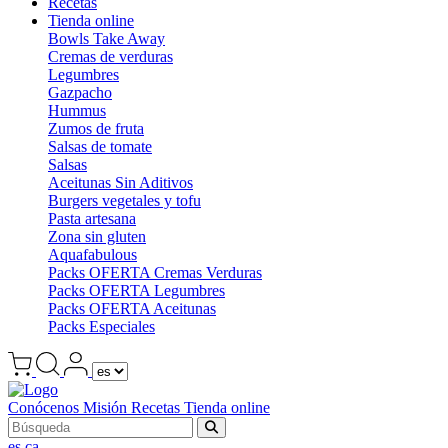
Recetas
Tienda online
Bowls Take Away
Cremas de verduras
Legumbres
Gazpacho
Hummus
Zumos de fruta
Salsas de tomate
Salsas
Aceitunas Sin Aditivos
Burgers vegetales y tofu
Pasta artesana
Zona sin gluten
Aquafabulous
Packs OFERTA Cremas Verduras
Packs OFERTA Legumbres
Packs OFERTA Aceitunas
Packs Especiales
Conócenos
Misión
Recetas
Tienda online
es
ca