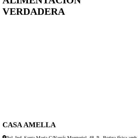
VERDADERA
CASA AMELLA
Pol. Ind. Santa Maria C/Narcís Monturiol, 48, P - Botiga física amb