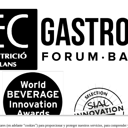
lares (en adelante “cookies”) para proporcionar y proteger nuestros servicios, para comprender