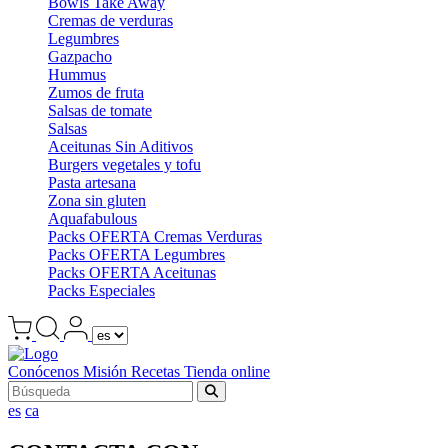
Bowls Take Away
Cremas de verduras
Legumbres
Gazpacho
Hummus
Zumos de fruta
Salsas de tomate
Salsas
Aceitunas Sin Aditivos
Burgers vegetales y tofu
Pasta artesana
Zona sin gluten
Aquafabulous
Packs OFERTA Cremas Verduras
Packs OFERTA Legumbres
Packs OFERTA Aceitunas
Packs Especiales
Conócenos
Misión
Recetas
Tienda online
es
ca