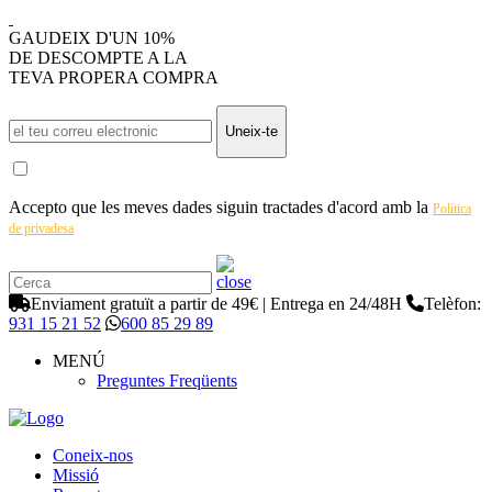
GAUDEIX D'UN 10%
DE DESCOMPTE A LA
TEVA PROPERA COMPRA
Uneix-te
Accepto que les meves dades siguin tractades d'acord amb la
Política
de privadesa
Enviament gratuït a partir de 49€ | Entrega en 24/48H
Telèfon:
931 15 21 52
600 85 29 89
MENÚ
Preguntes Freqüents
Coneix-nos
Missió