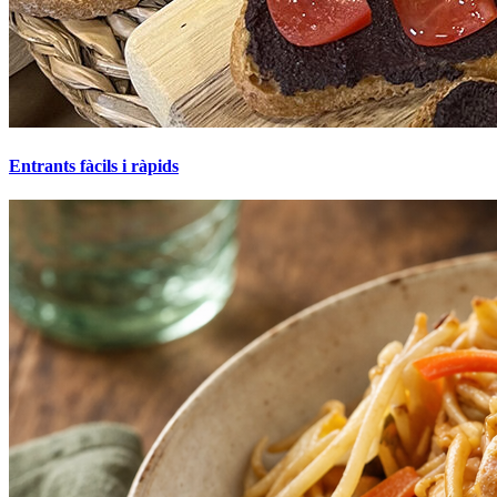
Entrants fàcils i ràpids