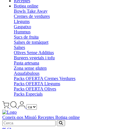
Receptes
Botiga online
Bowls Take Away
Cremes de verdures
Llegums
Gaspatxo
Hummus
Sucs de fruita
Salses de tomàquet
Salses
Olives Sense Additius
Burgers vegetals i tofu
Pasta artesana
Zona sense gluten
Aquafabulous
Packs OFERTA Cremes Verdures
Packs OFERTA Llegums
Packs OFERTA Olives
Packs Especials
Coneix-nos
Missió
Receptes
Botiga online
es
ca