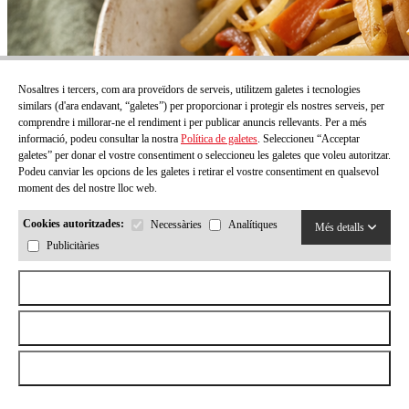
Nosaltres i tercers, com ara proveïdors de serveis, utilitzem galetes i tecnologies
similars (d'ara endavant, “galetes”) per proporcionar i protegir els nostres serveis, per
comprendre i millorar-ne el rendiment i per publicar anuncis rellevants. Per a més
informació, podeu consultar la nostra
Política de galetes
. Seleccioneu “Acceptar
galetes” per donar el vostre consentiment o seleccioneu les galetes que voleu autoritzar.
Podeu canviar les opcions de les galetes i retirar el vostre consentiment en qualsevol
moment des del nostre lloc web.
Cookies autoritzades:
Necessàries
Analítiques
Més detalls
Publicitàries
Acceptar totes les cookies
Rebutjar totes les cookies
Permetre la selecció