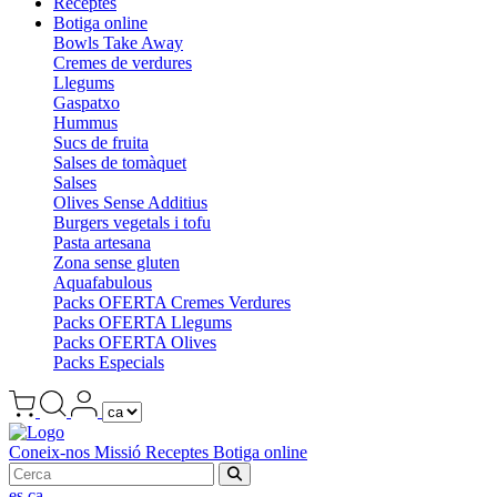
Receptes
Botiga online
Bowls Take Away
Cremes de verdures
Llegums
Gaspatxo
Hummus
Sucs de fruita
Salses de tomàquet
Salses
Olives Sense Additius
Burgers vegetals i tofu
Pasta artesana
Zona sense gluten
Aquafabulous
Packs OFERTA Cremes Verdures
Packs OFERTA Llegums
Packs OFERTA Olives
Packs Especials
Coneix-nos
Missió
Receptes
Botiga online
es
ca