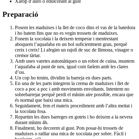
Xarop d’auró o edulcorant al gust
Preparació
Posem les maduixes i la llet de coco dins el vas de la batedora
i ho batem fins que no es vegin trossets de maduixes.
Fonem la xocolata i la deixem temperar i mentrestant
aboquem l’aquafaba en un bol suficientment gran, perquè
creix i creix! Li afegim un rajolí de suc de llimona, vinagre o
cremor tàrtar.
Amb unes varetes automàtiques o un robot de cuina, muntem
l’aquafaba al punt de neu, igual com faríem amb les clares
d’ou.
Un cop ho tenim, dividim la barreja en dues parts.
En una de les parts integrem la crema de maduixes i llet de
coco a poc a poc i amb moviments envoltants. Intentem no
sobrebarrejar perquè perdi el mínim aire possible, encara que
és normal que baixi una mica.
Seguidament, fem el mateix procediment amb l’altra meitat i
la xocolata fosa.
Repartim les dues barreges en gotets i ho deixem a la nevera
durant mínim 4h.
Finalment, ho decorem al gust. Pots posar-hi trossets de
maduixes o ratllar una mica de xocolata per sobre. Fàcil i