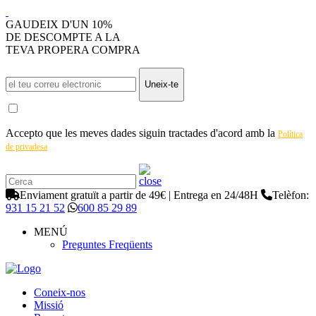
GAUDEIX D'UN 10%
DE DESCOMPTE A LA
TEVA PROPERA COMPRA
Uneix-te
Accepto que les meves dades siguin tractades d'acord amb la
Política
de privadesa
Enviament gratuït a partir de 49€ | Entrega en 24/48H
Telèfon:
931 15 21 52
600 85 29 89
MENÚ
Preguntes Freqüents
Coneix-nos
Missió