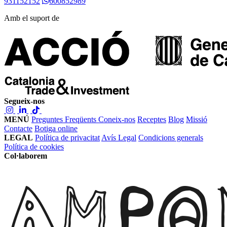
931152152
600852989
Amb el suport de
Segueix-nos
MENÚ
Preguntes Freqüents
Coneix-nos
Receptes
Blog
Missió
Contacte
Botiga online
LEGAL
Política de privacitat
Avís Legal
Condicions generals
Política de cookies
Col·laborem