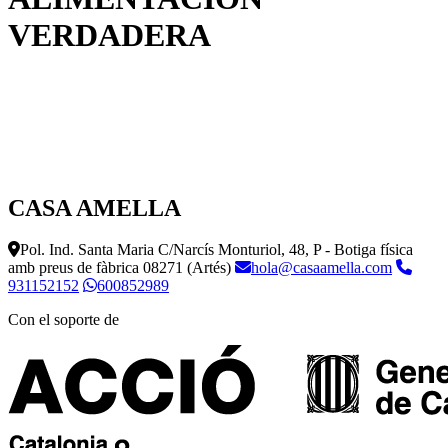
VERDADERA
CASA AMELLA
Pol. Ind. Santa Maria C/Narcís Monturiol, 48, P - Botiga física
amb preus de fàbrica
08271 (Artés)
hola@casaamella.com
931152152
600852989
Con el soporte de