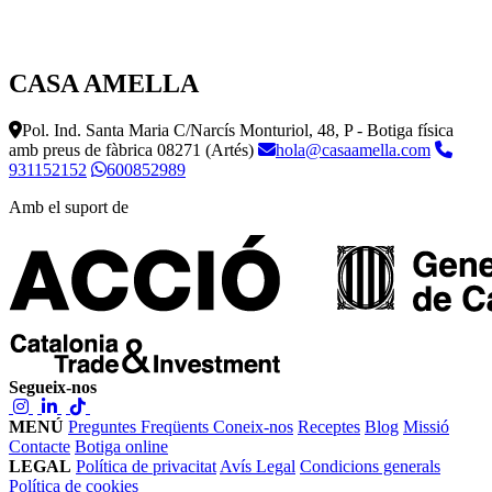
CASA AMELLA
Pol. Ind. Santa Maria C/Narcís Monturiol, 48, P - Botiga física
amb preus de fàbrica
08271 (Artés)
hola@casaamella.com
931152152
600852989
Amb el suport de
Segueix-nos
MENÚ
Preguntes Freqüents
Coneix-nos
Receptes
Blog
Missió
Contacte
Botiga online
LEGAL
Política de privacitat
Avís Legal
Condicions generals
Política de cookies