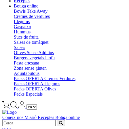
Receptes
Botiga online
Bowls Take Away
Cremes de verdures
Llegums
Gaspatxo
Hummus
Sucs de fruita
Salses de tomàquet
Salses
Olives Sense Additius
Burgers vegetals i tofu
Pasta artesana
Zona sense gluten
Aquafabulous
Packs OFERTA Cremes Verdures
Packs OFERTA Llegums
Packs OFERTA Olives
Packs Especials
Coneix-nos
Missió
Receptes
Botiga online
es
ca