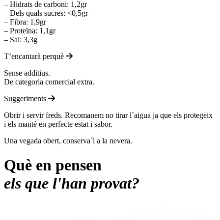
– Hidrats de carboni: 1,2gr
– Dels quals sucres: <0,5gr
– Fibra: 1,9gr
– Proteïna: 1,1gr
– Sal: 3,3g
T’encantarà perquè
Sense additius.
De categoria comercial extra.
Suggeriments
Obrir i servir freds. Recomanem no tirar l´aigua ja que els protegeix
i els manté en perfecte estat i sabor.
Una vegada obert, conserva´l a la nevera.
Què en pensen
els que l'han provat?