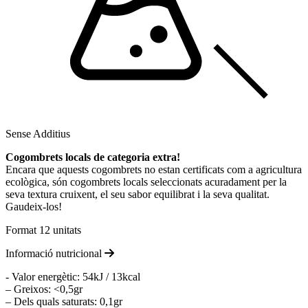
Sense Additius
Cogombrets locals de categoria extra!
Encara que aquests cogombrets no estan certificats com a agricultura
ecològica, són cogombrets locals seleccionats acuradament per la
seva textura cruixent, el seu sabor equilibrat i la seva qualitat.
Gaudeix-los!
Format 12 unitats
Informació nutricional
- Valor energètic: 54kJ / 13kcal
– Greixos: <0,5gr
– Dels quals saturats: 0,1gr