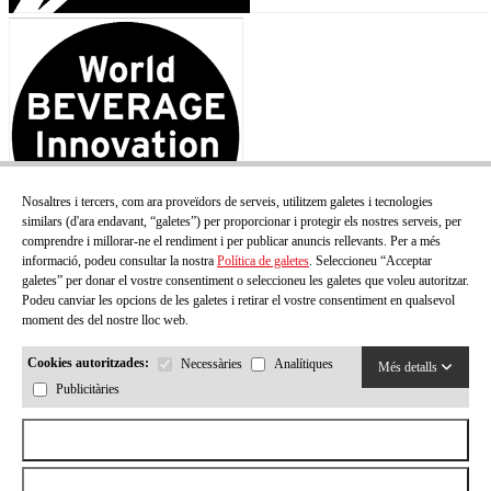
Nosaltres i tercers, com ara proveïdors de serveis, utilitzem galetes i tecnologies
similars (d'ara endavant, “galetes”) per proporcionar i protegir els nostres serveis, per
comprendre i millorar-ne el rendiment i per publicar anuncis rellevants. Per a més
informació, podeu consultar la nostra
Política de galetes
. Seleccioneu “Acceptar
galetes” per donar el vostre consentiment o seleccioneu les galetes que voleu autoritzar.
Podeu canviar les opcions de les galetes i retirar el vostre consentiment en qualsevol
moment des del nostre lloc web.
Cookies autoritzades:
Necessàries
Analítiques
Més detalls
Publicitàries
Acceptar totes les cookies
Rebutjar totes les cookies