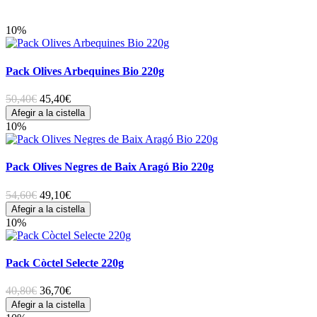
10%
Pack Olives Arbequines Bio 220g
50,40€
45,40
€
Afegir a la cistella
10%
Pack Olives Negres de Baix Aragó Bio 220g
54,60€
49,10
€
Afegir a la cistella
10%
Pack Còctel Selecte 220g
40,80€
36,70
€
Afegir a la cistella