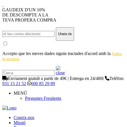
GAUDEIX D'UN 10%
DE DESCOMPTE A LA
TEVA PROPERA COMPRA
Uneix-te
Accepto que les meves dades siguin tractades d'acord amb la
Política
de privadesa
Enviament gratuït a partir de 49€ | Entrega en 24/48H
Telèfon:
931 15 21 52
600 85 29 89
MENÚ
Preguntes Freqüents
Coneix-nos
Missió