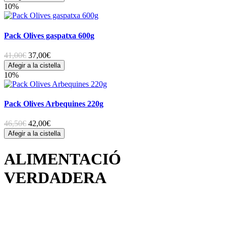
10%
Pack Olives gaspatxa 600g
41,00€
37,00
€
Afegir a la cistella
10%
Pack Olives Arbequines 220g
46,50€
42,00
€
Afegir a la cistella
ALIMENTACIÓ
VERDADERA