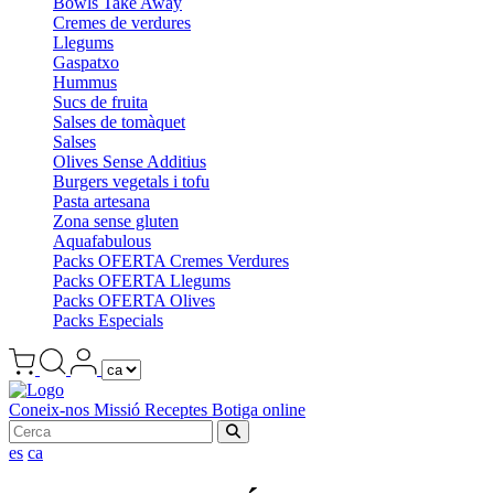
Bowls Take Away
Cremes de verdures
Llegums
Gaspatxo
Hummus
Sucs de fruita
Salses de tomàquet
Salses
Olives Sense Additius
Burgers vegetals i tofu
Pasta artesana
Zona sense gluten
Aquafabulous
Packs OFERTA Cremes Verdures
Packs OFERTA Llegums
Packs OFERTA Olives
Packs Especials
Coneix-nos
Missió
Receptes
Botiga online
es
ca