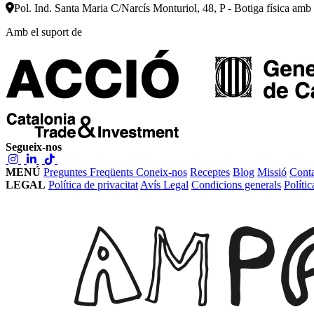
Pol. Ind. Santa Maria C/Narcís Monturiol, 48, P - Botiga física amb
Amb el suport de
Segueix-nos
MENÚ
Preguntes Freqüents
Coneix-nos
Receptes
Blog
Missió
Conta
LEGAL
Política de privacitat
Avís Legal
Condicions generals
Políti