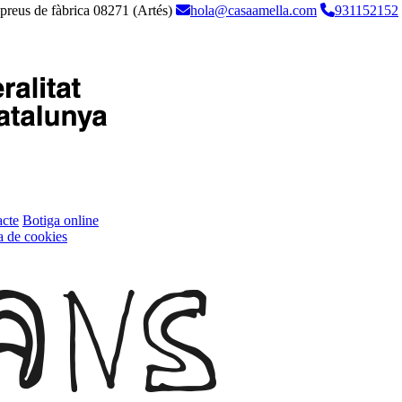
 preus de fàbrica
08271 (Artés)
hola@casaamella.com
931152152
cte
Botiga online
ca de cookies