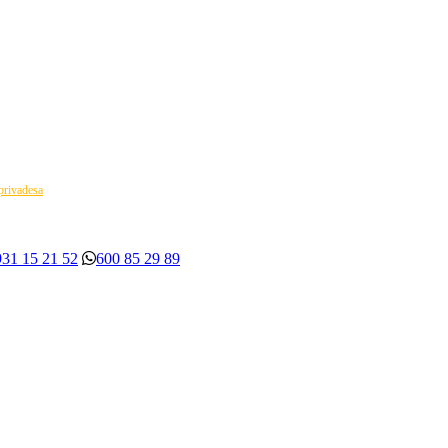
 privadesa
931 15 21 52
600 85 29 89