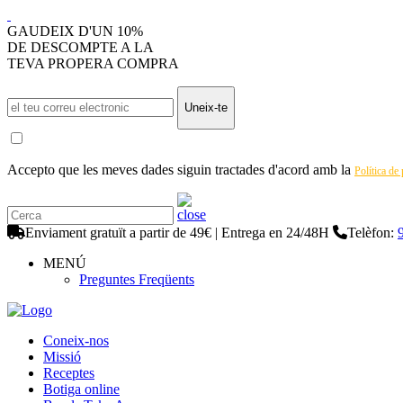
GAUDEIX D'UN 10%
DE DESCOMPTE A LA
TEVA PROPERA COMPRA
Uneix-te
Accepto que les meves dades siguin tractades d'acord amb la
Política de
Enviament gratuït a partir de 49€ | Entrega en 24/48H
Telèfon:
MENÚ
Preguntes Freqüents
Coneix-nos
Missió
Receptes
Botiga online