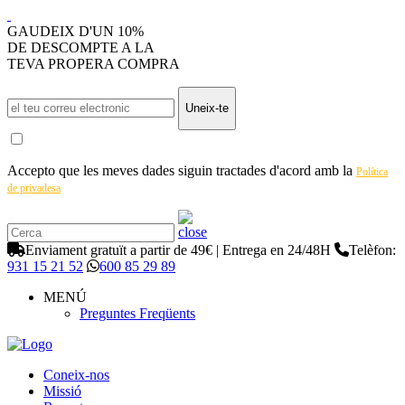
GAUDEIX D'UN 10%
DE DESCOMPTE A LA
TEVA PROPERA COMPRA
Uneix-te
Accepto que les meves dades siguin tractades d'acord amb la
Política
de privadesa
Enviament gratuït a partir de 49€ | Entrega en 24/48H
Telèfon:
931 15 21 52
600 85 29 89
MENÚ
Preguntes Freqüents
Coneix-nos
Missió