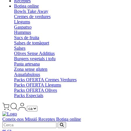
Receptes
Botiga online
Bowls Take Away
Cremes de verdures
Llegums
Gaspatxo
Hummus
Sucs de fruita
Salses de tomàquet
Salses
Olives Sense Additius
Burgers vegetals i tofu
Pasta artesana
Zona sense gluten
Aquafabulous
Packs OFERTA Cremes Verdures
Packs OFERTA Llegums
Packs OFERTA Olives
Packs Especials
Coneix-nos
Missió
Receptes
Botiga online
es
ca