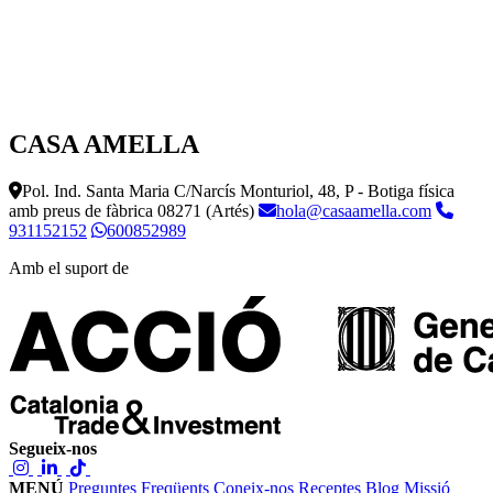
CASA AMELLA
Pol. Ind. Santa Maria C/Narcís Monturiol, 48, P - Botiga física
amb preus de fàbrica
08271 (Artés)
hola@casaamella.com
931152152
600852989
Amb el suport de
Segueix-nos
MENÚ
Preguntes Freqüents
Coneix-nos
Receptes
Blog
Missió