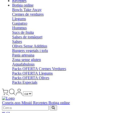
Receptes
Botiga online
Bowls Take Away
Cremes de verdures
Llegums
Gaspatxo
Hummus
Sucs de fruita
Salses de tomàquet
Salses
Olives Sense Additius
Burgers vegetals i tofu
Pasta artesana
Zona sense gluten
Aquafabulous
Packs OFERTA Cremes Verdures
Packs OFERTA Llegums
Packs OFERTA Olives
Packs Especials
Coneix-nos
Missió
Receptes
Botiga online
es
ca