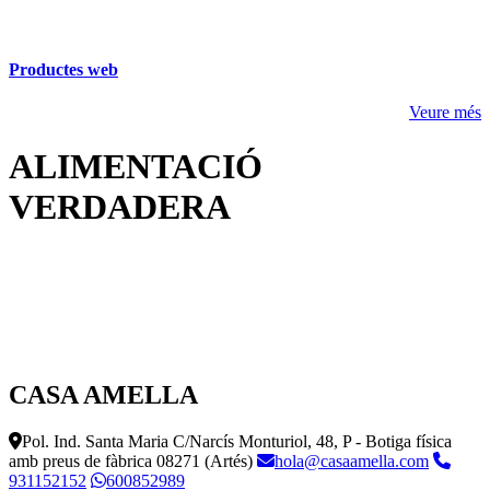
Productes web
Veure més
ALIMENTACIÓ
VERDADERA
CASA AMELLA
Pol. Ind. Santa Maria C/Narcís Monturiol, 48, P - Botiga física
amb preus de fàbrica
08271 (Artés)
hola@casaamella.com
931152152
600852989