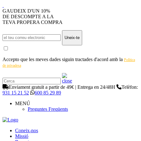
GAUDEIX D'UN 10%
DE DESCOMPTE A LA
TEVA PROPERA COMPRA
Uneix-te
Accepto que les meves dades siguin tractades d'acord amb la
Política
de privadesa
Enviament gratuït a partir de 49€ | Entrega en 24/48H
Telèfon:
931 15 21 52
600 85 29 89
MENÚ
Preguntes Freqüents
Coneix-nos
Missió