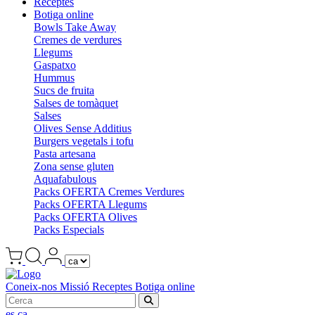
Receptes
Botiga online
Bowls Take Away
Cremes de verdures
Llegums
Gaspatxo
Hummus
Sucs de fruita
Salses de tomàquet
Salses
Olives Sense Additius
Burgers vegetals i tofu
Pasta artesana
Zona sense gluten
Aquafabulous
Packs OFERTA Cremes Verdures
Packs OFERTA Llegums
Packs OFERTA Olives
Packs Especials
Coneix-nos
Missió
Receptes
Botiga online
es
ca