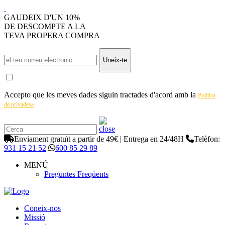
GAUDEIX D'UN 10%
DE DESCOMPTE A LA
TEVA PROPERA COMPRA
Uneix-te
Accepto que les meves dades siguin tractades d'acord amb la
Política
de privadesa
Enviament gratuït a partir de 49€ | Entrega en 24/48H
Telèfon:
931 15 21 52
600 85 29 89
MENÚ
Preguntes Freqüents
Coneix-nos
Missió