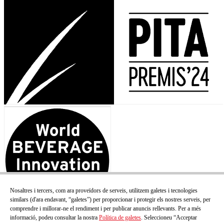
Nosaltres i tercers, com ara proveïdors de serveis, utilitzem galetes i tecnologies
similars (d'ara endavant, “galetes”) per proporcionar i protegir els nostres serveis, per
comprendre i millorar-ne el rendiment i per publicar anuncis rellevants. Per a més
informació, podeu consultar la nostra
Política de galetes
. Seleccioneu “Acceptar