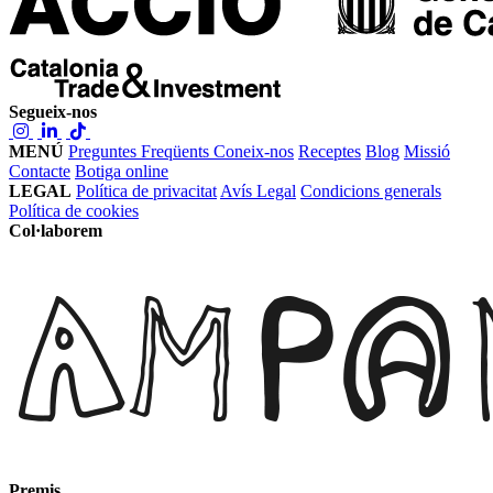
Segueix-nos
MENÚ
Preguntes Freqüents
Coneix-nos
Receptes
Blog
Missió
Contacte
Botiga online
LEGAL
Política de privacitat
Avís Legal
Condicions generals
Política de cookies
Col·laborem
Premis