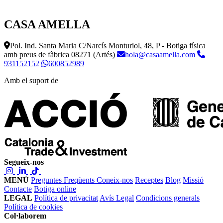
CASA AMELLA
Pol. Ind. Santa Maria C/Narcís Monturiol, 48, P - Botiga física
amb preus de fàbrica
08271 (Artés)
hola@casaamella.com
931152152
600852989
Amb el suport de
Segueix-nos
MENÚ
Preguntes Freqüents
Coneix-nos
Receptes
Blog
Missió
Contacte
Botiga online
LEGAL
Política de privacitat
Avís Legal
Condicions generals
Política de cookies
Col·laborem