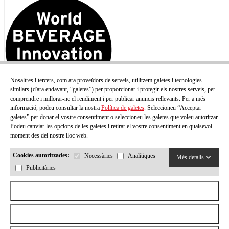
Nosaltres i tercers, com ara proveïdors de serveis, utilitzem galetes i tecnologies
similars (d'ara endavant, “galetes”) per proporcionar i protegir els nostres serveis, per
comprendre i millorar-ne el rendiment i per publicar anuncis rellevants. Per a més
informació, podeu consultar la nostra
Política de galetes
. Seleccioneu “Acceptar
galetes” per donar el vostre consentiment o seleccioneu les galetes que voleu autoritzar.
Podeu canviar les opcions de les galetes i retirar el vostre consentiment en qualsevol
moment des del nostre lloc web.
Cookies autoritzades:
Necessàries
Analítiques
Més detalls
Publicitàries
Acceptar totes les cookies
Rebutjar totes les cookies