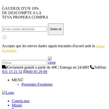
GAUDEIX D'UN 10%
DE DESCOMPTE A LA
TEVA PROPERA COMPRA
Uneix-te
Accepto que les meves dades siguin tractades d'acord amb la
Política
de privadesa
Enviament gratuït a partir de 49€ | Entrega en 24/48H
Telèfon:
931 15 21 52
600 85 29 89
MENÚ
Preguntes Freqüents
Coneix-nos
Missió