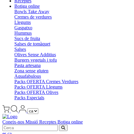
Receptes
Botiga online
Bowls Take Away
Cremes de verdures
Llegums
Gaspatxo
Hummus
Sucs de fruita
Salses de tomàquet
Salses
Olives Sense Additius
Burgers vegetals i tofu
Pasta artesana
Zona sense gluten
Aquafabulous
Packs OFERTA Cremes Verdures
Packs OFERTA Llegums
Packs OFERTA Olives
Packs Especials
Coneix-nos
Missió
Receptes
Botiga online
es
ca