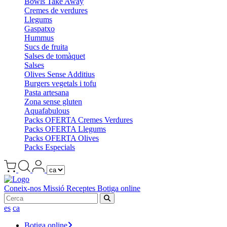
Bowls Take Away
Cremes de verdures
Llegums
Gaspatxo
Hummus
Sucs de fruita
Salses de tomàquet
Salses
Olives Sense Additius
Burgers vegetals i tofu
Pasta artesana
Zona sense gluten
Aquafabulous
Packs OFERTA Cremes Verdures
Packs OFERTA Llegums
Packs OFERTA Olives
Packs Especials
Coneix-nos
Missió
Receptes
Botiga online
es
ca
Botiga online