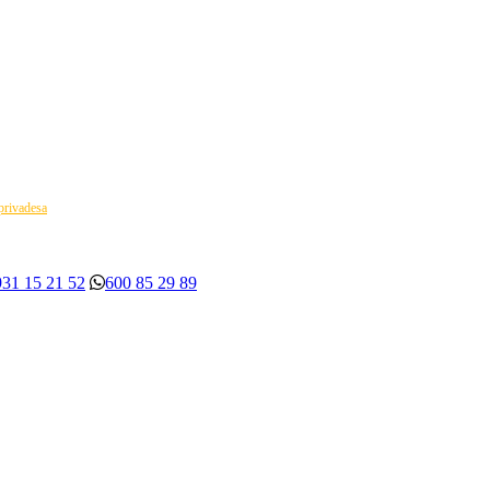
 privadesa
931 15 21 52
600 85 29 89