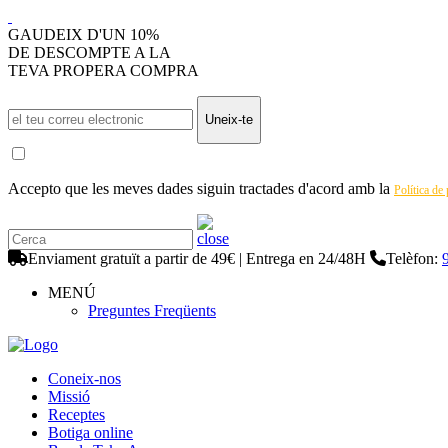
GAUDEIX D'UN 10%
DE DESCOMPTE A LA
TEVA PROPERA COMPRA
Uneix-te
Accepto que les meves dades siguin tractades d'acord amb la
Política de
Enviament gratuït a partir de 49€ | Entrega en 24/48H
Telèfon:
MENÚ
Preguntes Freqüents
Coneix-nos
Missió
Receptes
Botiga online