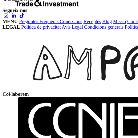
Segueix-nos
MENÚ
Preguntes Freqüents
Coneix-nos
Receptes
Blog
Missió
Conta
LEGAL
Política de privacitat
Avís Legal
Condicions generals
Políti
Col·laborem