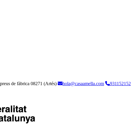
 preus de fàbrica
08271 (Artés)
hola@casaamella.com
931152152