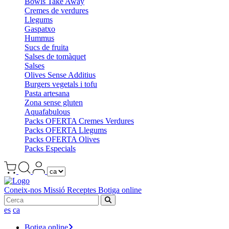
Bowls Take Away
Cremes de verdures
Llegums
Gaspatxo
Hummus
Sucs de fruita
Salses de tomàquet
Salses
Olives Sense Additius
Burgers vegetals i tofu
Pasta artesana
Zona sense gluten
Aquafabulous
Packs OFERTA Cremes Verdures
Packs OFERTA Llegums
Packs OFERTA Olives
Packs Especials
Coneix-nos
Missió
Receptes
Botiga online
es
ca
Botiga online