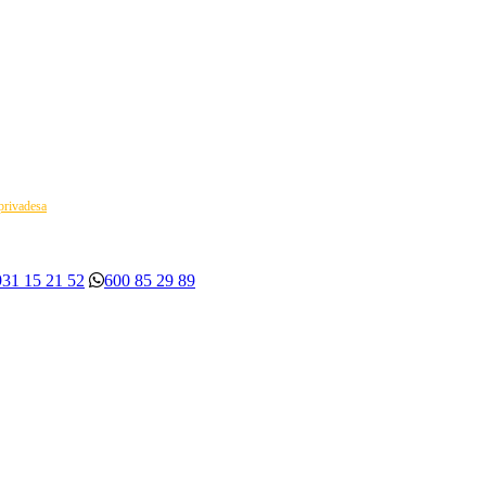
 privadesa
931 15 21 52
600 85 29 89