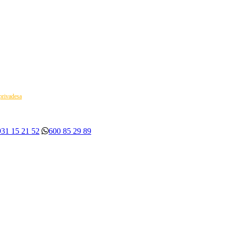
 privadesa
931 15 21 52
600 85 29 89