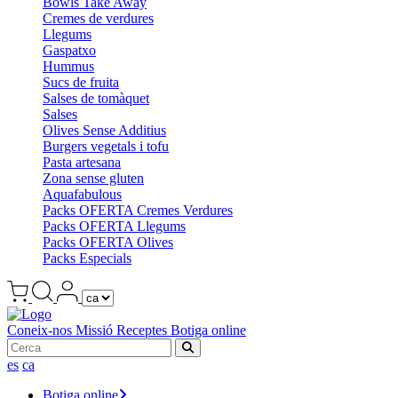
Bowls Take Away
Cremes de verdures
Llegums
Gaspatxo
Hummus
Sucs de fruita
Salses de tomàquet
Salses
Olives Sense Additius
Burgers vegetals i tofu
Pasta artesana
Zona sense gluten
Aquafabulous
Packs OFERTA Cremes Verdures
Packs OFERTA Llegums
Packs OFERTA Olives
Packs Especials
Coneix-nos
Missió
Receptes
Botiga online
es
ca
Botiga online