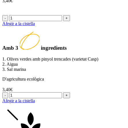
3,40€
-
+
Afegir a la cistella
Amb
3
ingredients
1. Olives verdes amb pinyol trencades (varietat Casp)
2. Aigua
3. Sal marina
D'agricultura ecològica
3,40€
-
+
Afegir a la cistella