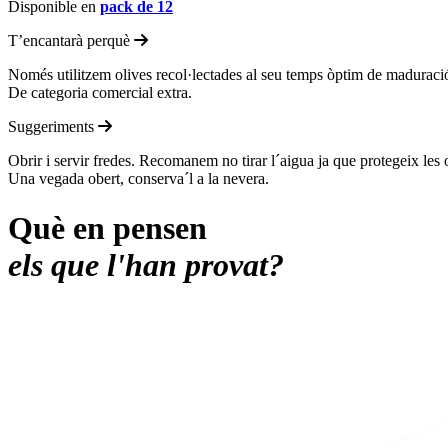
Disponible en
pack de 12
T’encantarà perquè
Només utilitzem olives recol·lectades al seu temps òptim de maduració
De categoria comercial extra.
Suggeriments
Obrir i servir fredes. Recomanem no tirar l´aigua ja que protegeix les ol
Una vegada obert, conserva´l a la nevera.
Què en pensen
els que l'han provat?