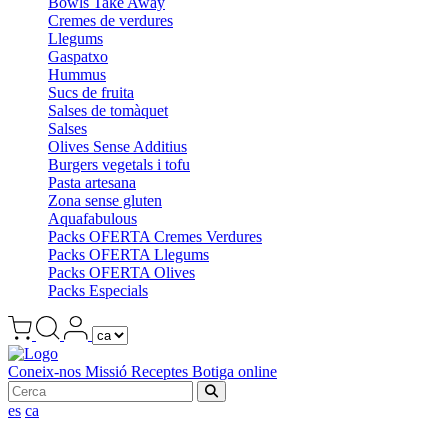
Bowls Take Away
Cremes de verdures
Llegums
Gaspatxo
Hummus
Sucs de fruita
Salses de tomàquet
Salses
Olives Sense Additius
Burgers vegetals i tofu
Pasta artesana
Zona sense gluten
Aquafabulous
Packs OFERTA Cremes Verdures
Packs OFERTA Llegums
Packs OFERTA Olives
Packs Especials
Coneix-nos
Missió
Receptes
Botiga online
es
ca