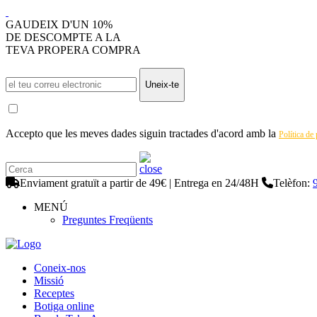
GAUDEIX D'UN 10%
DE DESCOMPTE A LA
TEVA PROPERA COMPRA
Uneix-te
Accepto que les meves dades siguin tractades d'acord amb la
Política de
Enviament gratuït a partir de 49€ | Entrega en 24/48H
Telèfon:
MENÚ
Preguntes Freqüents
Coneix-nos
Missió
Receptes
Botiga online