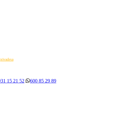
 privadesa
931 15 21 52
600 85 29 89