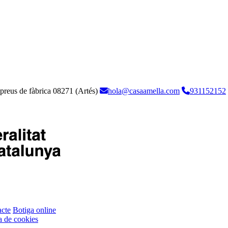
 preus de fàbrica
08271 (Artés)
hola@casaamella.com
931152152
cte
Botiga online
ca de cookies