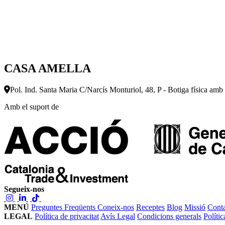
CASA AMELLA
Pol. Ind. Santa Maria C/Narcís Monturiol, 48, P - Botiga física amb
Amb el suport de
Segueix-nos
MENÚ
Preguntes Freqüents
Coneix-nos
Receptes
Blog
Missió
Conta
LEGAL
Política de privacitat
Avís Legal
Condicions generals
Políti