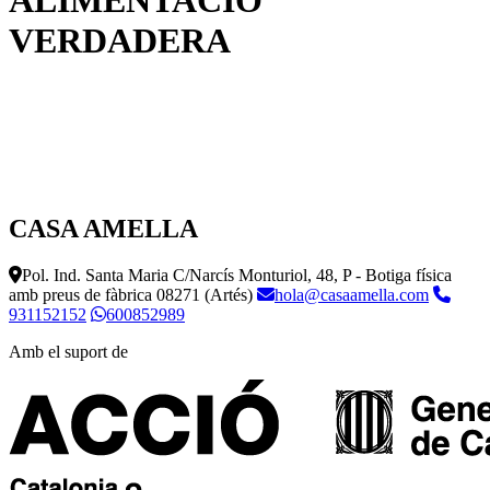
ALIMENTACIÓ
VERDADERA
CASA AMELLA
Pol. Ind. Santa Maria C/Narcís Monturiol, 48, P - Botiga física
amb preus de fàbrica
08271 (Artés)
hola@casaamella.com
931152152
600852989
Amb el suport de