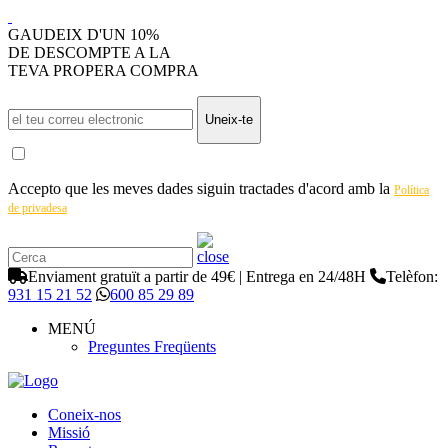
GAUDEIX D'UN 10%
DE DESCOMPTE A LA
TEVA PROPERA COMPRA
Uneix-te
Accepto que les meves dades siguin tractades d'acord amb la
Política
de privadesa
Enviament gratuït a partir de 49€ | Entrega en 24/48H
Telèfon:
931 15 21 52
600 85 29 89
MENÚ
Preguntes Freqüents
Coneix-nos
Missió