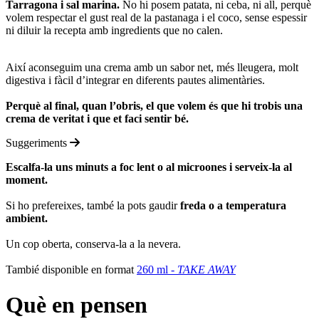
Tarragona i sal marina.
No hi posem patata, ni ceba, ni all, perquè
volem respectar el gust real de la pastanaga i el coco, sense espessir
ni diluir la recepta amb ingredients que no calen.
Així aconseguim una crema amb un sabor net, més lleugera, molt
digestiva i fàcil d’integrar en diferents pautes alimentàries.
Perquè al final, quan l’obris, el que volem és que hi trobis una
crema de veritat i que et faci sentir bé.
Suggeriments
Escalfa-la uns minuts a foc lent o al microones i serveix-la al
moment.
Si ho prefereixes, també la pots gaudir
freda o a temperatura
ambient.
Un cop oberta, conserva-la a la nevera.
Tambié disponible en format
260 ml -
TAKE AWAY
Què en pensen