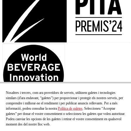
Nosaltres i tercers, com ara proveïdors de serveis, utilitzem galetes i tecnologies
similars (d'ara endavant, “galetes”) per proporcionar i protegir els nostres serveis, per
comprendre i millorar-ne el rendiment i per publicar anuncis rellevants. Per a més
informació, podeu consultar la nostra
Política de galetes
. Seleccioneu “Acceptar
galetes” per donar el vostre consentiment o seleccioneu les galetes que voleu autoritzar.
Podeu canviar les opcions de les galetes i retirar el vostre consentiment en qualsevol
moment des del nostre lloc web.