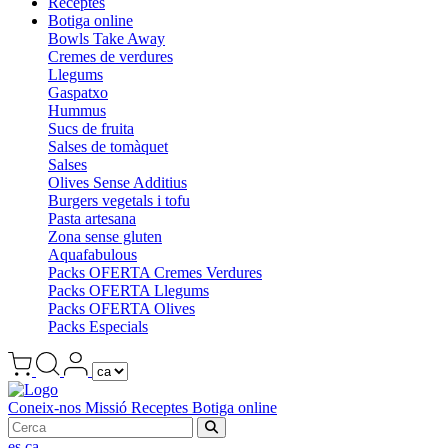
Receptes
Botiga online
Bowls Take Away
Cremes de verdures
Llegums
Gaspatxo
Hummus
Sucs de fruita
Salses de tomàquet
Salses
Olives Sense Additius
Burgers vegetals i tofu
Pasta artesana
Zona sense gluten
Aquafabulous
Packs OFERTA Cremes Verdures
Packs OFERTA Llegums
Packs OFERTA Olives
Packs Especials
Coneix-nos
Missió
Receptes
Botiga online
es
ca