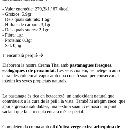
- Valor energètic: 279,3kJ / 67,4kcal
- Greixos: 5,9gr
- Dels quals saturats: 1,6gr
- Hidrats de carboni: 3,1gr
- Dels quals sucres: 2,1gr
- Fibra: 1gr
- Proteïna: 0,3gr
- Sal: 0,5g
T’encantarà perquè
Elaborem la nostra Crema Thai amb
pastanagues fresques,
ecològiques i de proximitat.
Les seleccionem, les netegem amb
cura i les cuinem al vapor amb una cocció suau per conservar al
màxim les seves propietats naturals.
La pastanaga és rica en betacarotè, un antioxidant natural que
contribueix a la cura de la pell i la vista. També hi afegim
coco
, que
aporta greixos saludables, una textura suau i cremosa i un punt
saciant que fa la recepta encara més especial.
Completem la crema amb
oli d’oliva verge extra arbequina de