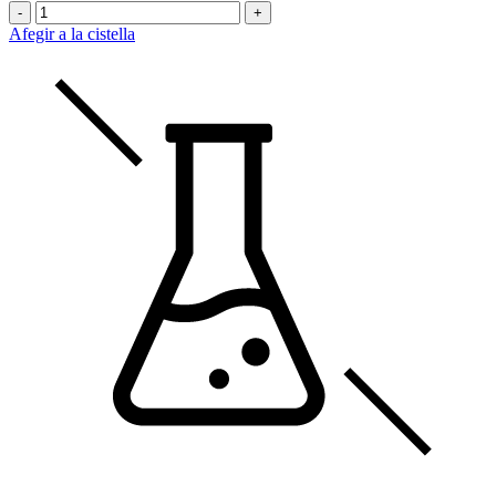
-
+
Afegir a la cistella