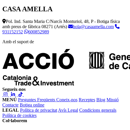
CASA AMELLA
Pol. Ind. Santa Maria C/Narcís Monturiol, 48, P - Botiga física
amb preus de fàbrica
08271 (Artés)
hola@casaamella.com
931152152
600852989
Amb el suport de
Segueix-nos
MENÚ
Preguntes Freqüents
Coneix-nos
Receptes
Blog
Missió
Contacte
Botiga online
LEGAL
Política de privacitat
Avís Legal
Condicions generals
Política de cookies
Col·laborem