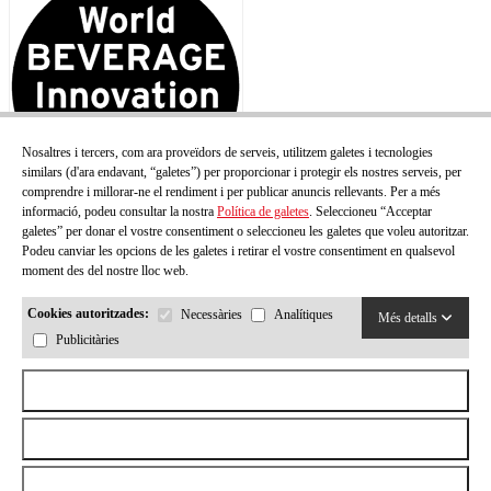
Nosaltres i tercers, com ara proveïdors de serveis, utilitzem galetes i tecnologies
similars (d'ara endavant, “galetes”) per proporcionar i protegir els nostres serveis, per
comprendre i millorar-ne el rendiment i per publicar anuncis rellevants. Per a més
informació, podeu consultar la nostra
Política de galetes
. Seleccioneu “Acceptar
galetes” per donar el vostre consentiment o seleccioneu les galetes que voleu autoritzar.
Podeu canviar les opcions de les galetes i retirar el vostre consentiment en qualsevol
moment des del nostre lloc web.
Cookies autoritzades:
Necessàries
Analítiques
Més detalls
Publicitàries
Acceptar totes les cookies
Rebutjar totes les cookies
Permetre la selecció