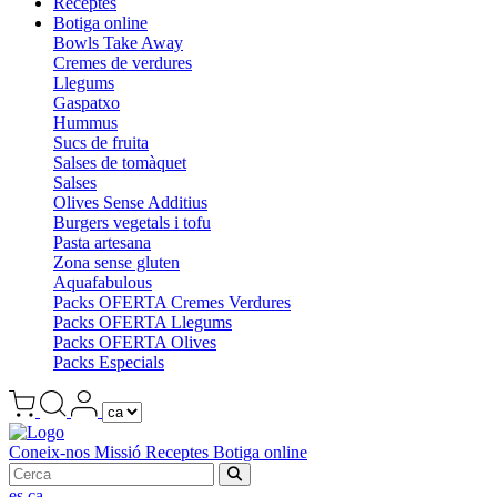
Receptes
Botiga online
Bowls Take Away
Cremes de verdures
Llegums
Gaspatxo
Hummus
Sucs de fruita
Salses de tomàquet
Salses
Olives Sense Additius
Burgers vegetals i tofu
Pasta artesana
Zona sense gluten
Aquafabulous
Packs OFERTA Cremes Verdures
Packs OFERTA Llegums
Packs OFERTA Olives
Packs Especials
Coneix-nos
Missió
Receptes
Botiga online
es
ca