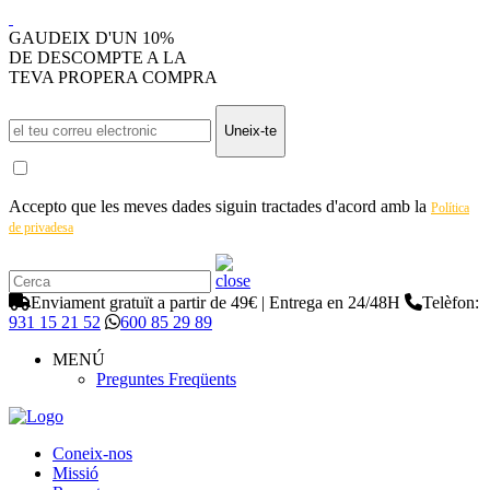
GAUDEIX D'UN 10%
DE DESCOMPTE A LA
TEVA PROPERA COMPRA
Uneix-te
Accepto que les meves dades siguin tractades d'acord amb la
Política
de privadesa
Enviament gratuït a partir de 49€ | Entrega en 24/48H
Telèfon:
931 15 21 52
600 85 29 89
MENÚ
Preguntes Freqüents
Coneix-nos
Missió