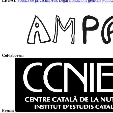
LEGAL
Política de privacitat
Avís Legal
Condicions generals
Políti
Col·laborem
Premis