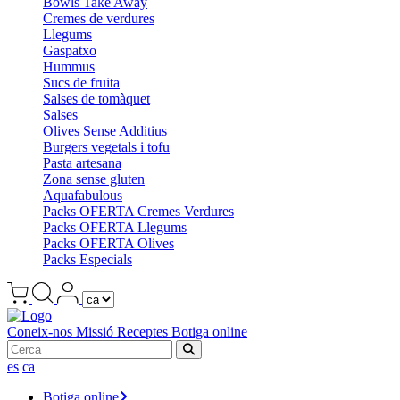
Bowls Take Away
Cremes de verdures
Llegums
Gaspatxo
Hummus
Sucs de fruita
Salses de tomàquet
Salses
Olives Sense Additius
Burgers vegetals i tofu
Pasta artesana
Zona sense gluten
Aquafabulous
Packs OFERTA Cremes Verdures
Packs OFERTA Llegums
Packs OFERTA Olives
Packs Especials
Coneix-nos
Missió
Receptes
Botiga online
es
ca
Botiga online