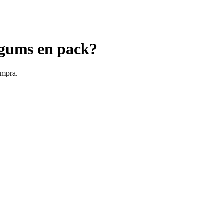
egums en pack?
ompra.