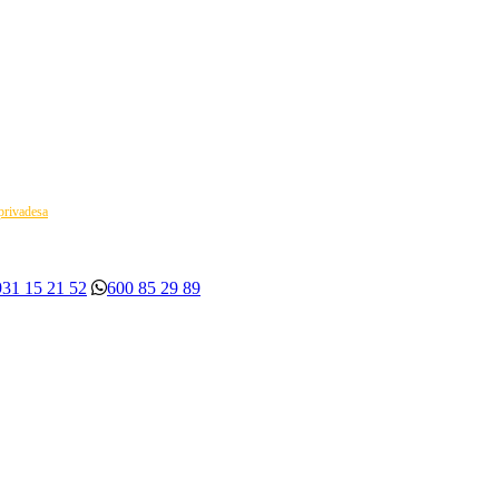
 privadesa
931 15 21 52
600 85 29 89