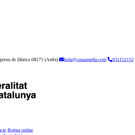
 preus de fàbrica
08271 (Artés)
hola@casaamella.com
931152152
cte
Botiga online