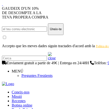
GAUDEIX D'UN 10%
DE DESCOMPTE A LA
TEVA PROPERA COMPRA
Uneix-te
Accepto que les meves dades siguin tractades d'acord amb la
Política de
Enviament gratuït a partir de 49€ | Entrega en 24/48H
Telèfon:
MENÚ
Preguntes Freqüents
Coneix-nos
Missió
Receptes
Botiga online