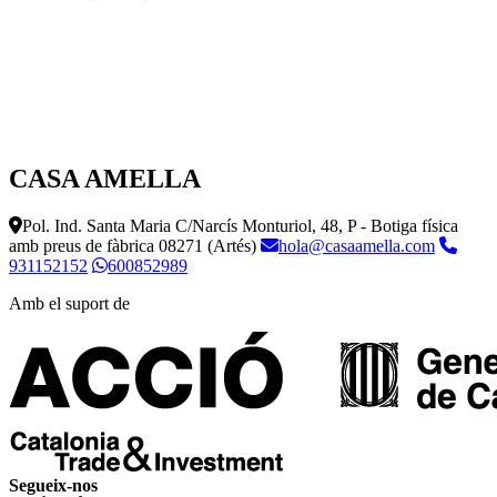
CASA AMELLA
Pol. Ind. Santa Maria C/Narcís Monturiol, 48, P - Botiga física
amb preus de fàbrica
08271 (Artés)
hola@casaamella.com
931152152
600852989
Amb el suport de
Segueix-nos