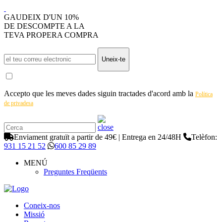
GAUDEIX D'UN 10%
DE DESCOMPTE A LA
TEVA PROPERA COMPRA
Uneix-te
Accepto que les meves dades siguin tractades d'acord amb la
Política
de privadesa
Enviament gratuït a partir de 49€ | Entrega en 24/48H
Telèfon:
931 15 21 52
600 85 29 89
MENÚ
Preguntes Freqüents
Coneix-nos
Missió