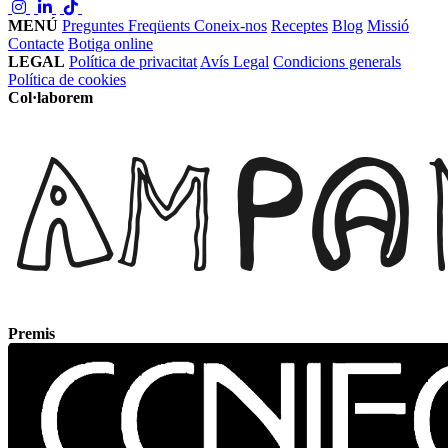
MENÚ
Preguntes Freqüents
Coneix-nos
Receptes
Blog
Missió
Contacte
Botiga online
LEGAL
Política de privacitat
Avís Legal
Condicions generals
Política de cookies
Col·laborem
Premis