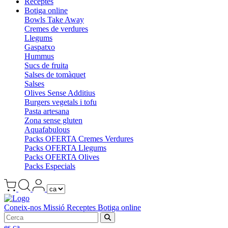
Receptes
Botiga online
Bowls Take Away
Cremes de verdures
Llegums
Gaspatxo
Hummus
Sucs de fruita
Salses de tomàquet
Salses
Olives Sense Additius
Burgers vegetals i tofu
Pasta artesana
Zona sense gluten
Aquafabulous
Packs OFERTA Cremes Verdures
Packs OFERTA Llegums
Packs OFERTA Olives
Packs Especials
Coneix-nos
Missió
Receptes
Botiga online
es
ca