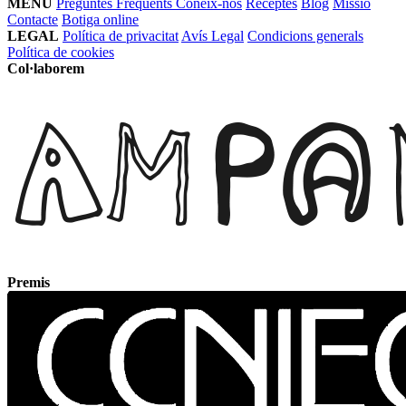
MENÚ
Preguntes Freqüents
Coneix-nos
Receptes
Blog
Missió
Contacte
Botiga online
LEGAL
Política de privacitat
Avís Legal
Condicions generals
Política de cookies
Col·laborem
Premis