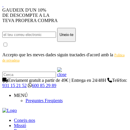
GAUDEIX D'UN 10%
DE DESCOMPTE A LA
TEVA PROPERA COMPRA
Uneix-te
Accepto que les meves dades siguin tractades d'acord amb la
Política
de privadesa
Enviament gratuït a partir de 49€ | Entrega en 24/48H
Telèfon:
931 15 21 52
600 85 29 89
MENÚ
Preguntes Freqüents
Coneix-nos
Missió