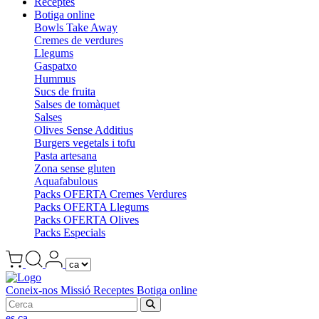
Receptes
Botiga online
Bowls Take Away
Cremes de verdures
Llegums
Gaspatxo
Hummus
Sucs de fruita
Salses de tomàquet
Salses
Olives Sense Additius
Burgers vegetals i tofu
Pasta artesana
Zona sense gluten
Aquafabulous
Packs OFERTA Cremes Verdures
Packs OFERTA Llegums
Packs OFERTA Olives
Packs Especials
Coneix-nos
Missió
Receptes
Botiga online
es
ca