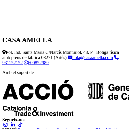
CASA AMELLA
Pol. Ind. Santa Maria C/Narcís Monturiol, 48, P - Botiga física
amb preus de fàbrica
08271 (Artés)
hola@casaamella.com
931152152
600852989
Amb el suport de
Segueix-nos