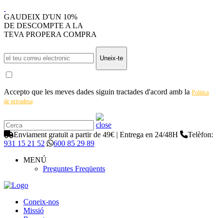
GAUDEIX D'UN 10%
DE DESCOMPTE A LA
TEVA PROPERA COMPRA
Uneix-te
Accepto que les meves dades siguin tractades d'acord amb la
Política
de privadesa
Enviament gratuït a partir de 49€ | Entrega en 24/48H
Telèfon:
931 15 21 52
600 85 29 89
MENÚ
Preguntes Freqüents
Coneix-nos
Missió