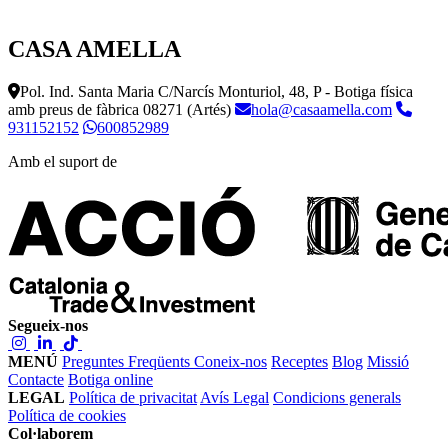
CASA AMELLA
Pol. Ind. Santa Maria C/Narcís Monturiol, 48, P - Botiga física
amb preus de fàbrica
08271 (Artés)
hola@casaamella.com
931152152
600852989
Amb el suport de
Segueix-nos
MENÚ
Preguntes Freqüents
Coneix-nos
Receptes
Blog
Missió
Contacte
Botiga online
LEGAL
Política de privacitat
Avís Legal
Condicions generals
Política de cookies
Col·laborem