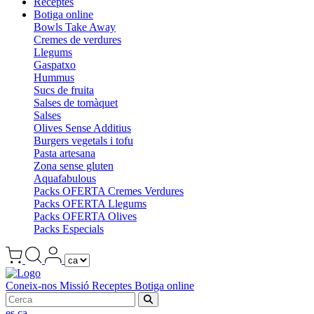
Receptes
Botiga online
Bowls Take Away
Cremes de verdures
Llegums
Gaspatxo
Hummus
Sucs de fruita
Salses de tomàquet
Salses
Olives Sense Additius
Burgers vegetals i tofu
Pasta artesana
Zona sense gluten
Aquafabulous
Packs OFERTA Cremes Verdures
Packs OFERTA Llegums
Packs OFERTA Olives
Packs Especials
Coneix-nos
Missió
Receptes
Botiga online
es
ca