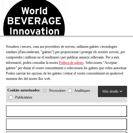
Nosaltres i tercers, com ara proveïdors de serveis, utilitzem galetes i tecnologies
similars (d'ara endavant, “galetes”) per proporcionar i protegir els nostres serveis, per
comprendre i millorar-ne el rendiment i per publicar anuncis rellevants. Per a més
informació, podeu consultar la nostra
Política de galetes
. Seleccioneu “Acceptar
galetes” per donar el vostre consentiment o seleccioneu les galetes que voleu autoritzar.
Podeu canviar les opcions de les galetes i retirar el vostre consentiment en qualsevol
moment des del nostre lloc web.
Cookies autoritzades:
Necessàries
Analítiques
Més detalls
Publicitàries
Acceptar totes les cookies
Rebutjar totes les cookies