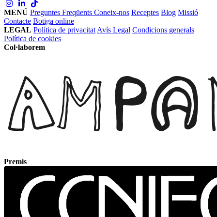
MENÚ
Preguntes Freqüents
Coneix-nos
Receptes
Blog
Missió
Contacte
Botiga online
LEGAL
Política de privacitat
Avís Legal
Condicions generals
Política de cookies
Col·laborem
Premis