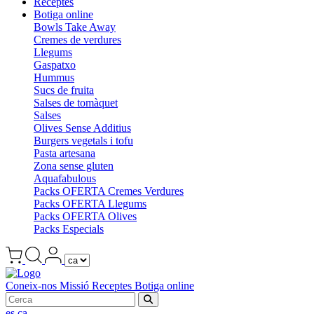
Receptes
Botiga online
Bowls Take Away
Cremes de verdures
Llegums
Gaspatxo
Hummus
Sucs de fruita
Salses de tomàquet
Salses
Olives Sense Additius
Burgers vegetals i tofu
Pasta artesana
Zona sense gluten
Aquafabulous
Packs OFERTA Cremes Verdures
Packs OFERTA Llegums
Packs OFERTA Olives
Packs Especials
Coneix-nos
Missió
Receptes
Botiga online
es
ca