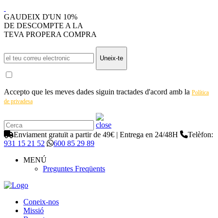
GAUDEIX D'UN 10%
DE DESCOMPTE A LA
TEVA PROPERA COMPRA
Uneix-te
Accepto que les meves dades siguin tractades d'acord amb la
Política
de privadesa
Enviament gratuït a partir de 49€ | Entrega en 24/48H
Telèfon:
931 15 21 52
600 85 29 89
MENÚ
Preguntes Freqüents
Coneix-nos
Missió