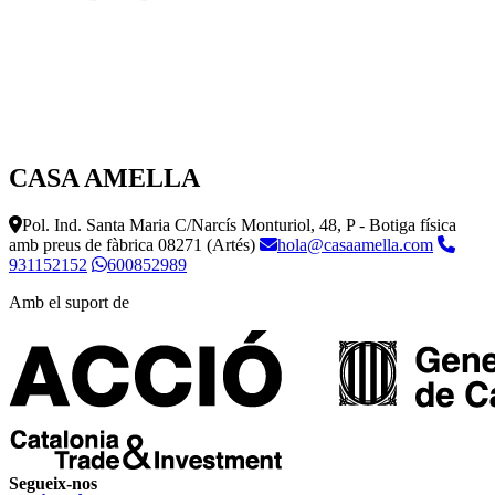
CASA AMELLA
Pol. Ind. Santa Maria C/Narcís Monturiol, 48, P - Botiga física
amb preus de fàbrica
08271 (Artés)
hola@casaamella.com
931152152
600852989
Amb el suport de
Segueix-nos