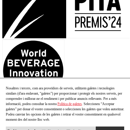
Nosaltres i tercers, com ara proveïdors de serveis, utilitzem galetes i tecnologies
similars (d'ara endavant, “galetes”) per proporcionar i protegir els nostres serveis, per
comprendre i millorar-ne el rendiment i per publicar anuncis rellevants. Per a més
informació, podeu consultar la nostra
Política de galetes
. Seleccioneu “Acceptar
galetes” per donar el vostre consentiment o seleccioneu les galetes que voleu autoritzar.
Podeu canviar les opcions de les galetes i retirar el vostre consentiment en qualsevol
moment des del nostre lloc web.