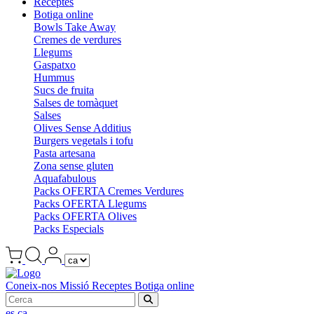
Receptes
Botiga online
Bowls Take Away
Cremes de verdures
Llegums
Gaspatxo
Hummus
Sucs de fruita
Salses de tomàquet
Salses
Olives Sense Additius
Burgers vegetals i tofu
Pasta artesana
Zona sense gluten
Aquafabulous
Packs OFERTA Cremes Verdures
Packs OFERTA Llegums
Packs OFERTA Olives
Packs Especials
Coneix-nos
Missió
Receptes
Botiga online
es
ca