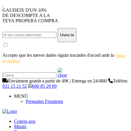
GAUDEIX D'UN 10%
DE DESCOMPTE A LA
TEVA PROPERA COMPRA
Uneix-te
Accepto que les meves dades siguin tractades d'acord amb la
Política
de privadesa
Enviament gratuït a partir de 49€ | Entrega en 24/48H
Telèfon:
931 15 21 52
600 85 29 89
MENÚ
Preguntes Freqüents
Coneix-nos
Missió