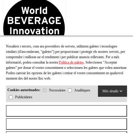
Nosaltres i tercers, com ara proveïdors de serveis, utilitzem galetes i tecnologies
similars (d'ara endavant, “galetes”) per proporcionar i protegir els nostres serveis, per
comprendre i millorar-ne el rendiment i per publicar anuncis rellevants. Per a més
informació, podeu consultar la nostra
Política de galetes
. Seleccioneu “Acceptar
galetes” per donar el vostre consentiment o seleccioneu les galetes que voleu autoritzar.
Podeu canviar les opcions de les galetes i retirar el vostre consentiment en qualsevol
moment des del nostre lloc web.
Cookies autoritzades:
Necessàries
Analítiques
Més detalls
Publicitàries
Acceptar totes les cookies
Rebutjar totes les cookies