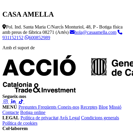
CASA AMELLA
Pol. Ind. Santa Maria C/Narcís Monturiol, 48, P - Botiga física
amb preus de fàbrica
08271 (Artés)
hola@casaamella.com
931152152
600852989
Amb el suport de
Segueix-nos
MENÚ
Preguntes Freqüents
Coneix-nos
Receptes
Blog
Missió
Contacte
Botiga online
LEGAL
Política de privacitat
Avís Legal
Condicions generals
Política de cookies
Col·laborem