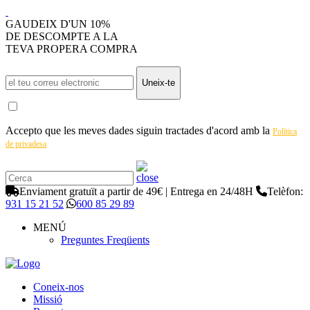
GAUDEIX D'UN 10%
DE DESCOMPTE A LA
TEVA PROPERA COMPRA
Uneix-te
Accepto que les meves dades siguin tractades d'acord amb la
Política
de privadesa
Enviament gratuït a partir de 49€ | Entrega en 24/48H
Telèfon:
931 15 21 52
600 85 29 89
MENÚ
Preguntes Freqüents
Coneix-nos
Missió