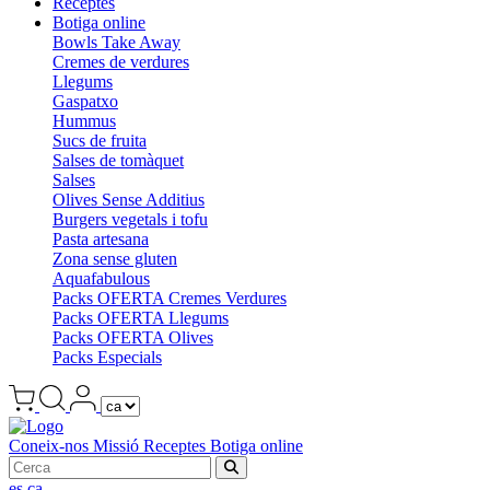
Receptes
Botiga online
Bowls Take Away
Cremes de verdures
Llegums
Gaspatxo
Hummus
Sucs de fruita
Salses de tomàquet
Salses
Olives Sense Additius
Burgers vegetals i tofu
Pasta artesana
Zona sense gluten
Aquafabulous
Packs OFERTA Cremes Verdures
Packs OFERTA Llegums
Packs OFERTA Olives
Packs Especials
Coneix-nos
Missió
Receptes
Botiga online
es
ca