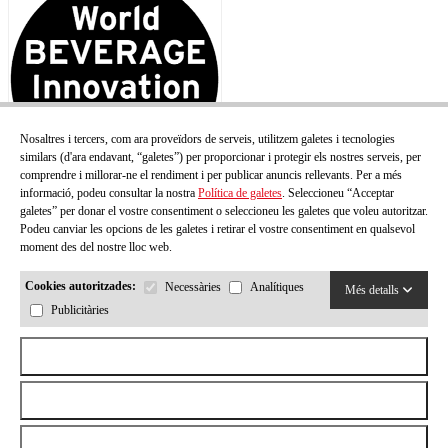
Nosaltres i tercers, com ara proveïdors de serveis, utilitzem galetes i tecnologies
similars (d'ara endavant, “galetes”) per proporcionar i protegir els nostres serveis, per
comprendre i millorar-ne el rendiment i per publicar anuncis rellevants. Per a més
informació, podeu consultar la nostra
Política de galetes
. Seleccioneu “Acceptar
galetes” per donar el vostre consentiment o seleccioneu les galetes que voleu autoritzar.
Podeu canviar les opcions de les galetes i retirar el vostre consentiment en qualsevol
moment des del nostre lloc web.
Cookies autoritzades:
Necessàries
Analítiques
Més detalls
Publicitàries
Acceptar totes les cookies
Rebutjar totes les cookies
Permetre la selecció