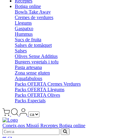
Receptes
Botiga online
Bowls Take Away
Cremes de verdures
Llegums
Gaspatxo
Hummus
Sucs de fruita
Salses de tomàquet
Salses
Olives Sense Additius
Burgers vegetals i tofu
Pasta artesana
Zona sense gluten
Aquafabulous
Packs OFERTA Cremes Verdures
Packs OFERTA Llegums
Packs OFERTA Olives
Packs Especials
Coneix-nos
Missió
Receptes
Botiga online
es
ca