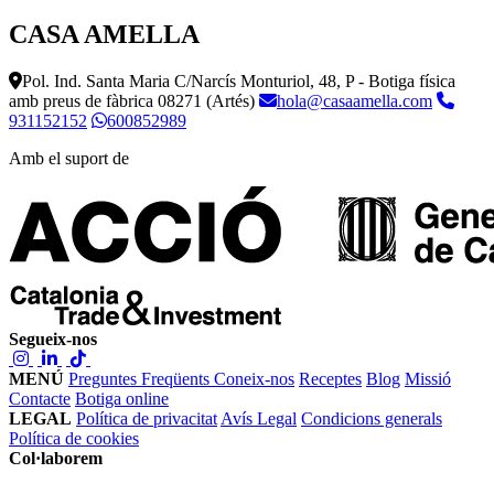
CASA AMELLA
Pol. Ind. Santa Maria C/Narcís Monturiol, 48, P - Botiga física
amb preus de fàbrica
08271 (Artés)
hola@casaamella.com
931152152
600852989
Amb el suport de
Segueix-nos
MENÚ
Preguntes Freqüents
Coneix-nos
Receptes
Blog
Missió
Contacte
Botiga online
LEGAL
Política de privacitat
Avís Legal
Condicions generals
Política de cookies
Col·laborem