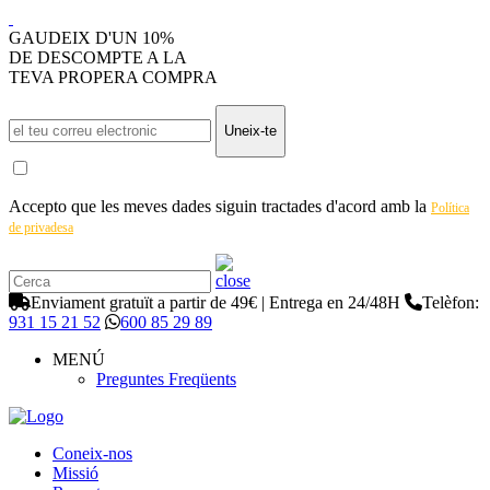
GAUDEIX D'UN 10%
DE DESCOMPTE A LA
TEVA PROPERA COMPRA
Uneix-te
Accepto que les meves dades siguin tractades d'acord amb la
Política
de privadesa
Enviament gratuït a partir de 49€ | Entrega en 24/48H
Telèfon:
931 15 21 52
600 85 29 89
MENÚ
Preguntes Freqüents
Coneix-nos
Missió