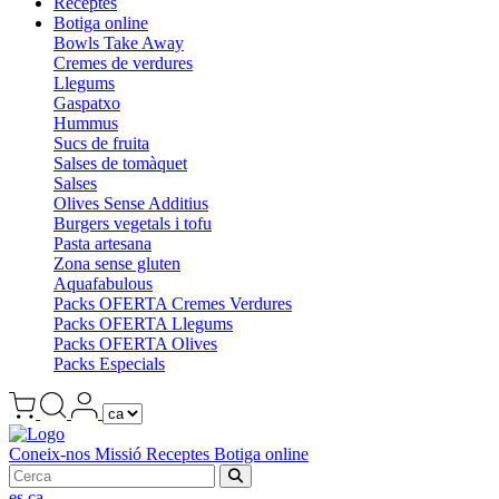
Receptes
Botiga online
Bowls Take Away
Cremes de verdures
Llegums
Gaspatxo
Hummus
Sucs de fruita
Salses de tomàquet
Salses
Olives Sense Additius
Burgers vegetals i tofu
Pasta artesana
Zona sense gluten
Aquafabulous
Packs OFERTA Cremes Verdures
Packs OFERTA Llegums
Packs OFERTA Olives
Packs Especials
Coneix-nos
Missió
Receptes
Botiga online
es
ca