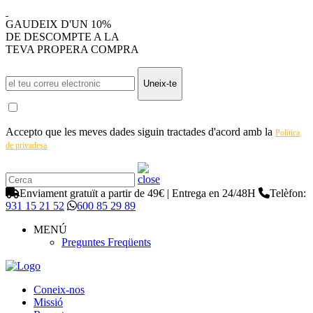
GAUDEIX D'UN 10%
DE DESCOMPTE A LA
TEVA PROPERA COMPRA
Uneix-te
Accepto que les meves dades siguin tractades d'acord amb la
Política
de privadesa
Enviament gratuït a partir de 49€ | Entrega en 24/48H
Telèfon:
931 15 21 52
600 85 29 89
MENÚ
Preguntes Freqüents
Coneix-nos
Missió