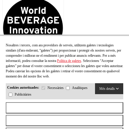
Nosaltres i tercers, com ara proveïdors de serveis, utilitzem galetes i tecnologies
similars (d'ara endavant, “galetes”) per proporcionar i protegir els nostres serveis, per
comprendre i millorar-ne el rendiment i per publicar anuncis rellevants. Per a més
informació, podeu consultar la nostra
Política de galetes
. Seleccioneu “Acceptar
galetes” per donar el vostre consentiment o seleccioneu les galetes que voleu autoritzar.
Podeu canviar les opcions de les galetes i retirar el vostre consentiment en qualsevol
moment des del nostre lloc web.
Cookies autoritzades:
Necessàries
Analítiques
Més detalls
Publicitàries
Acceptar totes les cookies
Rebutjar totes les cookies