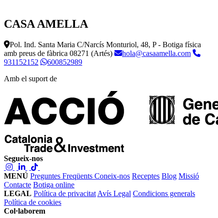
CASA AMELLA
Pol. Ind. Santa Maria C/Narcís Monturiol, 48, P - Botiga física
amb preus de fàbrica
08271 (Artés)
hola@casaamella.com
931152152
600852989
Amb el suport de
Segueix-nos
MENÚ
Preguntes Freqüents
Coneix-nos
Receptes
Blog
Missió
Contacte
Botiga online
LEGAL
Política de privacitat
Avís Legal
Condicions generals
Política de cookies
Col·laborem