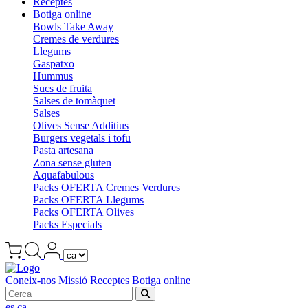
Receptes
Botiga online
Bowls Take Away
Cremes de verdures
Llegums
Gaspatxo
Hummus
Sucs de fruita
Salses de tomàquet
Salses
Olives Sense Additius
Burgers vegetals i tofu
Pasta artesana
Zona sense gluten
Aquafabulous
Packs OFERTA Cremes Verdures
Packs OFERTA Llegums
Packs OFERTA Olives
Packs Especials
Coneix-nos
Missió
Receptes
Botiga online
es
ca