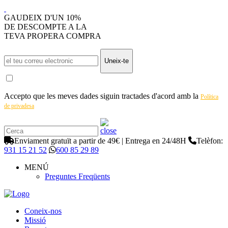
GAUDEIX D'UN 10%
DE DESCOMPTE A LA
TEVA PROPERA COMPRA
Uneix-te
Accepto que les meves dades siguin tractades d'acord amb la
Política
de privadesa
Enviament gratuït a partir de 49€ | Entrega en 24/48H
Telèfon:
931 15 21 52
600 85 29 89
MENÚ
Preguntes Freqüents
Coneix-nos
Missió