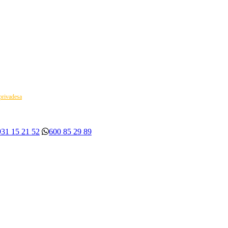
 privadesa
931 15 21 52
600 85 29 89