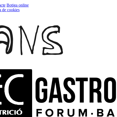
cte
Botiga online
ca de cookies