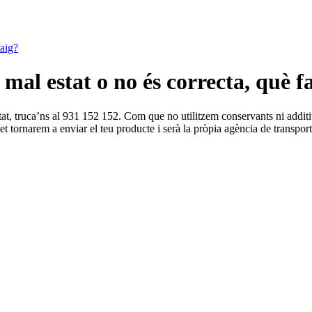
faig?
al estat o no és correcta, què f
stat, truca’ns al 931 152 152. Com que no utilitzem conservants ni additi
 et tornarem a enviar el teu producte i serà la pròpia agència de transpor