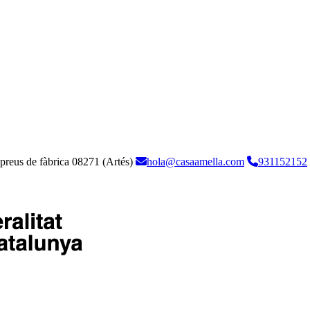
 preus de fàbrica
08271 (Artés)
hola@casaamella.com
931152152