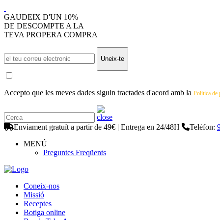
GAUDEIX D'UN 10%
DE DESCOMPTE A LA
TEVA PROPERA COMPRA
Uneix-te
Accepto que les meves dades siguin tractades d'acord amb la
Política de
Enviament gratuït a partir de 49€ | Entrega en 24/48H
Telèfon:
MENÚ
Preguntes Freqüents
Coneix-nos
Missió
Receptes
Botiga online