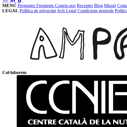
MENÚ
Preguntes Freqüents
Coneix-nos
Receptes
Blog
Missió
Conta
LEGAL
Política de privacitat
Avís Legal
Condicions generals
Políti
Col·laborem