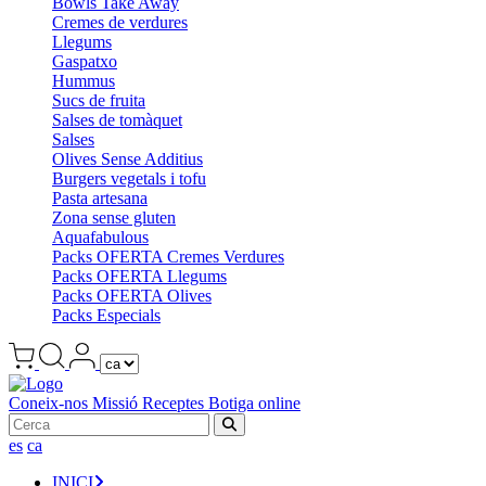
Bowls Take Away
Cremes de verdures
Llegums
Gaspatxo
Hummus
Sucs de fruita
Salses de tomàquet
Salses
Olives Sense Additius
Burgers vegetals i tofu
Pasta artesana
Zona sense gluten
Aquafabulous
Packs OFERTA Cremes Verdures
Packs OFERTA Llegums
Packs OFERTA Olives
Packs Especials
Coneix-nos
Missió
Receptes
Botiga online
es
ca
INICI