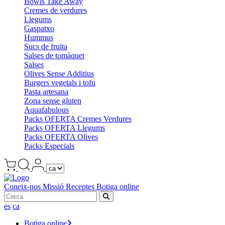
Bowls Take Away
Cremes de verdures
Llegums
Gaspatxo
Hummus
Sucs de fruita
Salses de tomàquet
Salses
Olives Sense Additius
Burgers vegetals i tofu
Pasta artesana
Zona sense gluten
Aquafabulous
Packs OFERTA Cremes Verdures
Packs OFERTA Llegums
Packs OFERTA Olives
Packs Especials
Coneix-nos
Missió
Receptes
Botiga online
es
ca
Botiga online