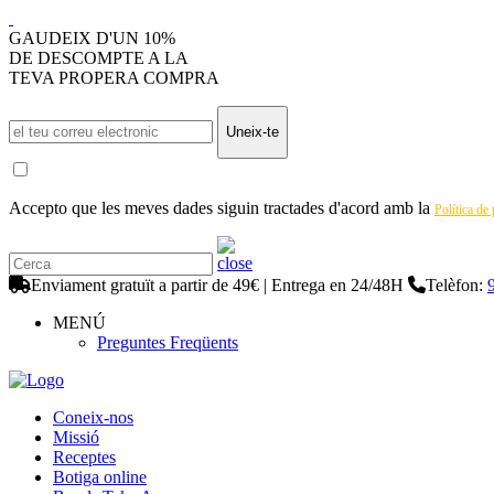
GAUDEIX D'UN 10%
DE DESCOMPTE A LA
TEVA PROPERA COMPRA
Uneix-te
Accepto que les meves dades siguin tractades d'acord amb la
Política de
Enviament gratuït a partir de 49€ | Entrega en 24/48H
Telèfon:
MENÚ
Preguntes Freqüents
Coneix-nos
Missió
Receptes
Botiga online