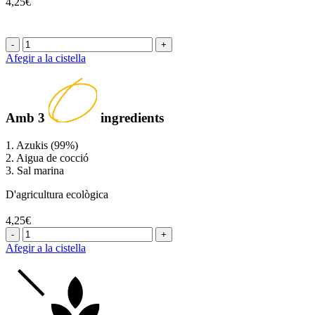
4,25€
-
+
Afegir a la cistella
Amb
3
ingredients
1. Azukis (99%)
2. Aigua de cocció
3. Sal marina
D'agricultura ecològica
4,25€
-
+
Afegir a la cistella