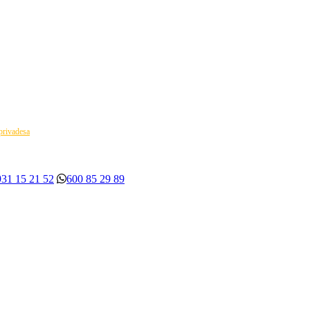
 privadesa
931 15 21 52
600 85 29 89