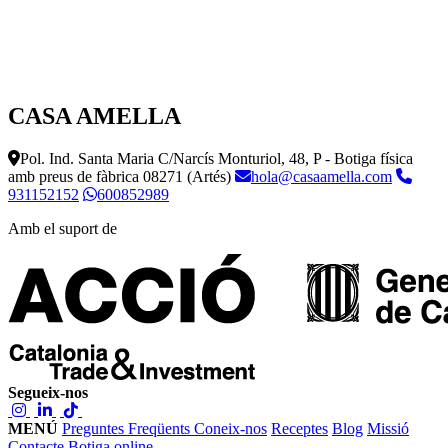
CASA AMELLA
Pol. Ind. Santa Maria C/Narcís Monturiol, 48, P - Botiga física
amb preus de fàbrica
08271 (Artés)
hola@casaamella.com
931152152
600852989
Amb el suport de
Segueix-nos
MENÚ
Preguntes Freqüents
Coneix-nos
Receptes
Blog
Missió
Contacte
Botiga online