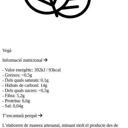
Vegà
Informació nutricional
- Valor energètic: 392kJ / 93kcal
- Greixos: <0,5g
- Dels quals saturats: 0,1g
- Hidrats de carboni: 14g
- Dels quals sucres: <0,5g
- Fibra: 5,2g
- Proteïna: 6,6g
- Sal: 0,04g
T’encantarà perquè
L’elaborem de manera artesanal, mimant molt el producte des de