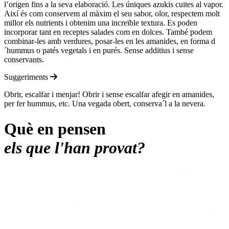
l’origen fins a la seva elaboració. Les úniques azukis cuites al vapor.
Així és com conservem al màxim el seu sabor, olor, respectem molt
millor els nutrients i obtenim una increïble textura. Es poden
incorporar tant en receptes salades com en dolces. També podem
combinar-les amb verdures, posar-les en les amanides, en forma d
´hummus o patés vegetals i en purés. Sense additius i sense
conservants.
Suggeriments
Obrir, escalfar i menjar! Obrir i sense escalfar afegir en amanides,
per fer hummus, etc. Una vegada obert, conserva´l a la nevera.
Què en pensen
els que l'han provat?