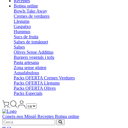
Receptes
Botiga online
Bowls Take Away
Cremes de verdures
Llegums
Gaspatxo
Hummus
Sucs de fruita
Salses de tomàquet
Salses
Olives Sense Additius
Burgers vegetals i tofu
Pasta artesana
Zona sense gluten
Aquafabulous
Packs OFERTA Cremes Verdures
Packs OFERTA Llegums
Packs OFERTA Olives
Packs Especials
Coneix-nos
Missió
Receptes
Botiga online
es
ca