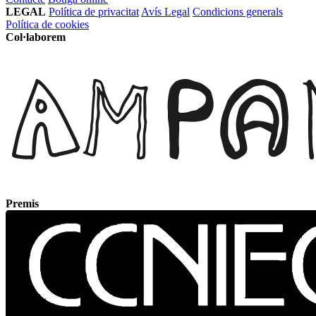
LEGAL
Política de privacitat
Avís Legal
Condicions generals
Política de cookies
Col·laborem
Premis