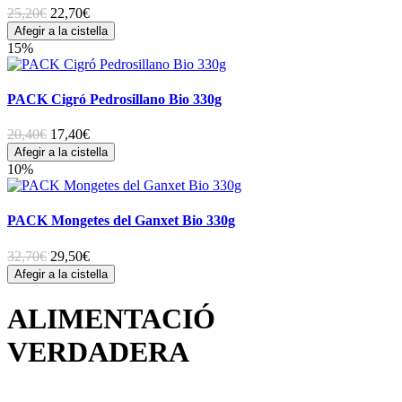
25,20€
22,70
€
Afegir a la cistella
15%
PACK Cigró Pedrosillano Bio 330g
20,40€
17,40
€
Afegir a la cistella
10%
PACK Mongetes del Ganxet Bio 330g
32,70€
29,50
€
Afegir a la cistella
ALIMENTACIÓ
VERDADERA