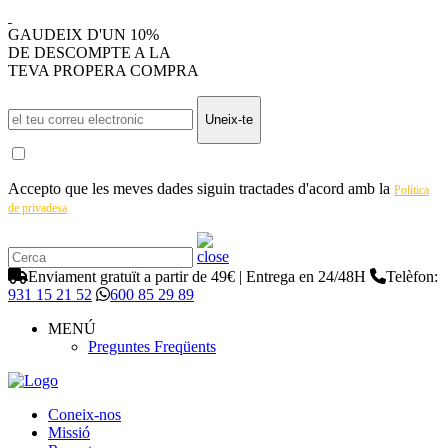
GAUDEIX D'UN 10%
DE DESCOMPTE A LA
TEVA PROPERA COMPRA
Uneix-te
Accepto que les meves dades siguin tractades d'acord amb la
Política
de privadesa
Enviament gratuït a partir de 49€ | Entrega en 24/48H
Telèfon:
931 15 21 52
600 85 29 89
MENÚ
Preguntes Freqüents
Coneix-nos
Missió