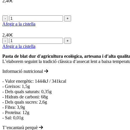
2,40€
-
+
Afegir a la cistella
2,40€
-
+
Afegir a la cistella
Pasta de blat dur d'agricultura ecològica, artesana i d’alta qualita
L’elaborem seguint la tradició clàssica d’assecat lent a baixa temperatu
Informació nutricional
- Valor energètic: 1444kJ / 341kcal
- Greixos: 1,5g
- Dels quals saturats: 0,35g
- Hidrats de carboni: 68g
- Dels quals sucres: 2,6g
- Fibra: 3,9g
- Proteïna: 12g
- Sal: 0,01g
T’encantarà perquè