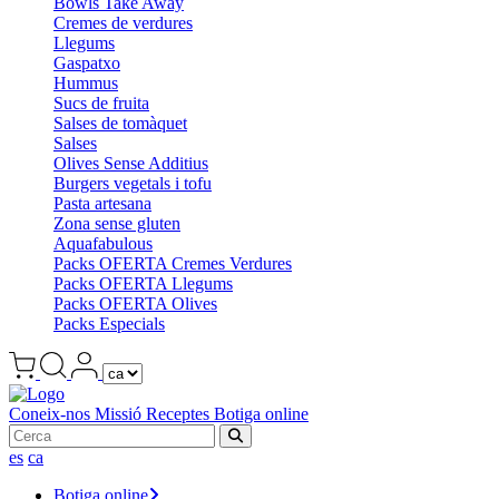
Bowls Take Away
Cremes de verdures
Llegums
Gaspatxo
Hummus
Sucs de fruita
Salses de tomàquet
Salses
Olives Sense Additius
Burgers vegetals i tofu
Pasta artesana
Zona sense gluten
Aquafabulous
Packs OFERTA Cremes Verdures
Packs OFERTA Llegums
Packs OFERTA Olives
Packs Especials
Coneix-nos
Missió
Receptes
Botiga online
es
ca
Botiga online