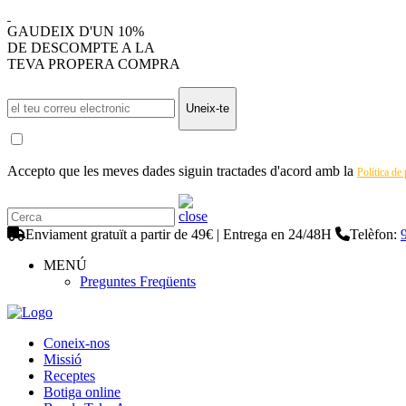
GAUDEIX D'UN 10%
DE DESCOMPTE A LA
TEVA PROPERA COMPRA
Uneix-te
Accepto que les meves dades siguin tractades d'acord amb la
Política de
Enviament gratuït a partir de 49€ | Entrega en 24/48H
Telèfon:
MENÚ
Preguntes Freqüents
Coneix-nos
Missió
Receptes
Botiga online