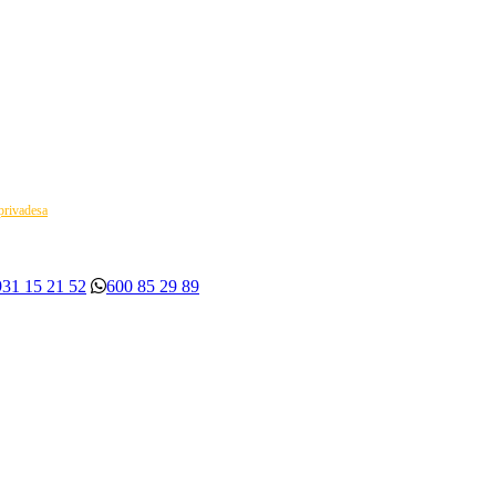
 privadesa
931 15 21 52
600 85 29 89