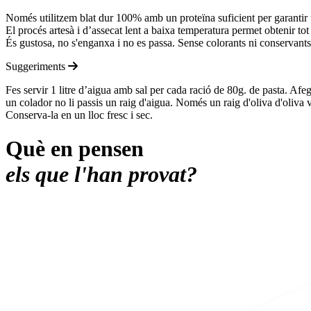
Només utilitzem blat dur 100% amb un proteïna suficient per garantir u
El procés artesà i d’assecat lent a baixa temperatura permet obtenir tot 
És gustosa, no s'enganxa i no es passa. Sense colorants ni conservants
Suggeriments
Fes servir 1 litre d’aigua amb sal per cada ració de 80g. de pasta. Af
un colador no li passis un raig d'aigua. Només un raig d'oliva d'oliva 
Conserva-la en un lloc fresc i sec.
Què en pensen
els que l'han provat?