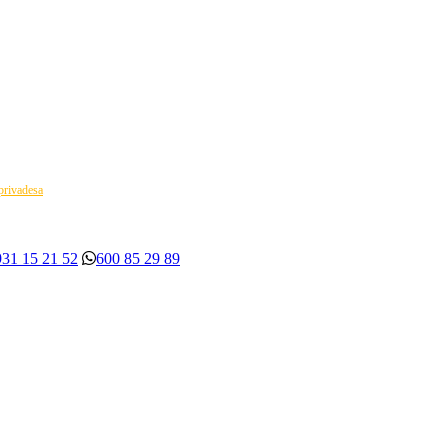
 privadesa
931 15 21 52
600 85 29 89