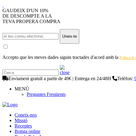
GAUDEIX D'UN 10%
DE DESCOMPTE A LA
TEVA PROPERA COMPRA
Uneix-te
Accepto que les meves dades siguin tractades d'acord amb la
Política de
Enviament gratuït a partir de 49€ | Entrega en 24/48H
Telèfon:
MENÚ
Preguntes Freqüents
Coneix-nos
Missió
Receptes
Botiga online