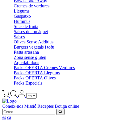
Bowls Take Away
Cremes de verdures
Llegums
Gaspatxo
Hummus
Sucs de fruita
Salses de tomàquet
Salses
Olives Sense Additius
Burgers vegetals i tofu
Pasta artesana
Zona sense gluten
Aquafabulous
Packs OFERTA Cremes Verdures
Packs OFERTA Llegums
Packs OFERTA Olives
Packs Especials
Coneix-nos
Missió
Receptes
Botiga online
es
ca