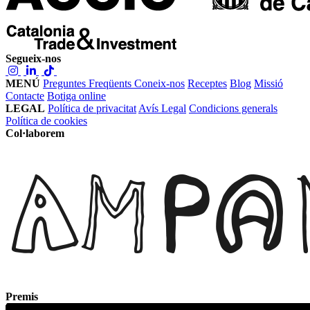
Segueix-nos
MENÚ
Preguntes Freqüents
Coneix-nos
Receptes
Blog
Missió
Contacte
Botiga online
LEGAL
Política de privacitat
Avís Legal
Condicions generals
Política de cookies
Col·laborem
Premis