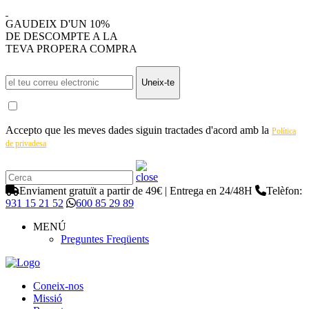
GAUDEIX D'UN 10%
DE DESCOMPTE A LA
TEVA PROPERA COMPRA
Uneix-te
Accepto que les meves dades siguin tractades d'acord amb la
Política
de privadesa
Enviament gratuït a partir de 49€ | Entrega en 24/48H
Telèfon:
931 15 21 52
600 85 29 89
MENÚ
Preguntes Freqüents
Coneix-nos
Missió