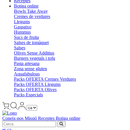
Receptes
Botiga online
Bowls Take Away
Cremes de verdures
Llegums
Gaspatxo
Hummus
Sucs de fruita
Salses de tomàquet
Salses
Olives Sense Additius
Burgers vegetals i tofu
Pasta artesana
Zona sense gluten
Aquafabulous
Packs OFERTA Cremes Verdures
Packs OFERTA Llegums
Packs OFERTA Olives
Packs Especials
Coneix-nos
Missió
Receptes
Botiga online
es
ca