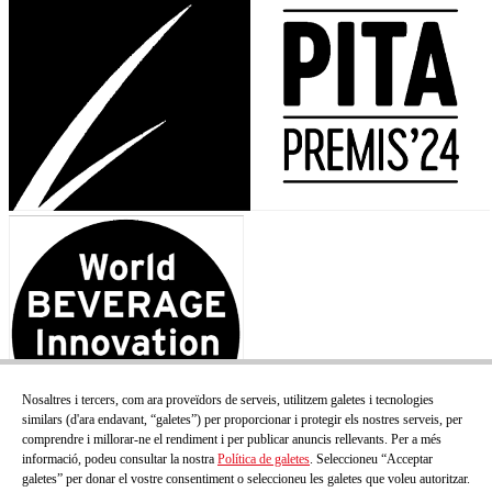
Nosaltres i tercers, com ara proveïdors de serveis, utilitzem galetes i tecnologies
similars (d'ara endavant, “galetes”) per proporcionar i protegir els nostres serveis, per
comprendre i millorar-ne el rendiment i per publicar anuncis rellevants. Per a més
informació, podeu consultar la nostra
Política de galetes
. Seleccioneu “Acceptar
galetes” per donar el vostre consentiment o seleccioneu les galetes que voleu autoritzar.