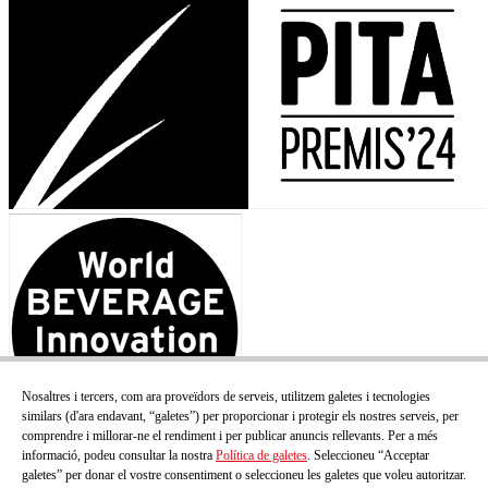
Nosaltres i tercers, com ara proveïdors de serveis, utilitzem galetes i tecnologies
similars (d'ara endavant, “galetes”) per proporcionar i protegir els nostres serveis, per
comprendre i millorar-ne el rendiment i per publicar anuncis rellevants. Per a més
informació, podeu consultar la nostra
Política de galetes
. Seleccioneu “Acceptar
galetes” per donar el vostre consentiment o seleccioneu les galetes que voleu autoritzar.