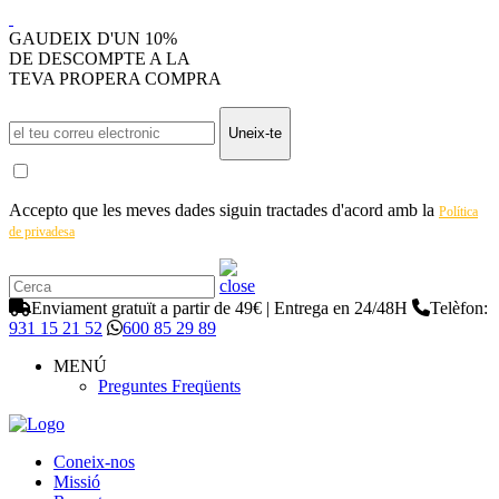
GAUDEIX D'UN 10%
DE DESCOMPTE A LA
TEVA PROPERA COMPRA
Uneix-te
Accepto que les meves dades siguin tractades d'acord amb la
Política
de privadesa
Enviament gratuït a partir de 49€ | Entrega en 24/48H
Telèfon:
931 15 21 52
600 85 29 89
MENÚ
Preguntes Freqüents
Coneix-nos
Missió