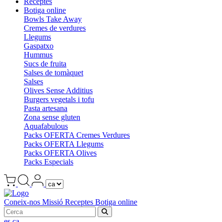
Receptes
Botiga online
Bowls Take Away
Cremes de verdures
Llegums
Gaspatxo
Hummus
Sucs de fruita
Salses de tomàquet
Salses
Olives Sense Additius
Burgers vegetals i tofu
Pasta artesana
Zona sense gluten
Aquafabulous
Packs OFERTA Cremes Verdures
Packs OFERTA Llegums
Packs OFERTA Olives
Packs Especials
Coneix-nos
Missió
Receptes
Botiga online
es
ca