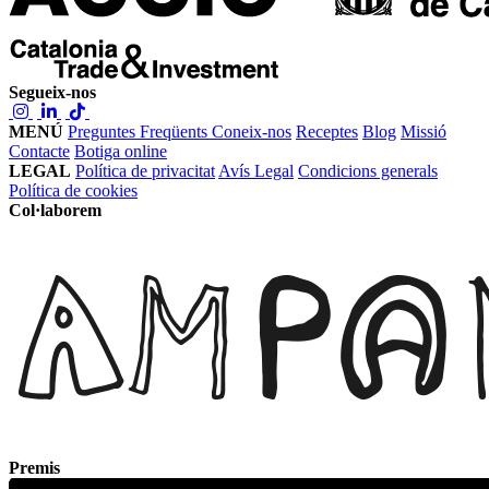
Segueix-nos
MENÚ
Preguntes Freqüents
Coneix-nos
Receptes
Blog
Missió
Contacte
Botiga online
LEGAL
Política de privacitat
Avís Legal
Condicions generals
Política de cookies
Col·laborem
Premis