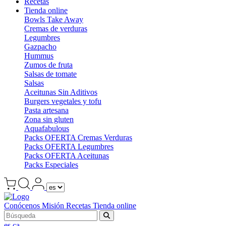
Recetas
Tienda online
Bowls Take Away
Cremas de verduras
Legumbres
Gazpacho
Hummus
Zumos de fruta
Salsas de tomate
Salsas
Aceitunas Sin Aditivos
Burgers vegetales y tofu
Pasta artesana
Zona sin gluten
Aquafabulous
Packs OFERTA Cremas Verduras
Packs OFERTA Legumbres
Packs OFERTA Aceitunas
Packs Especiales
Conócenos
Misión
Recetas
Tienda online
es
ca