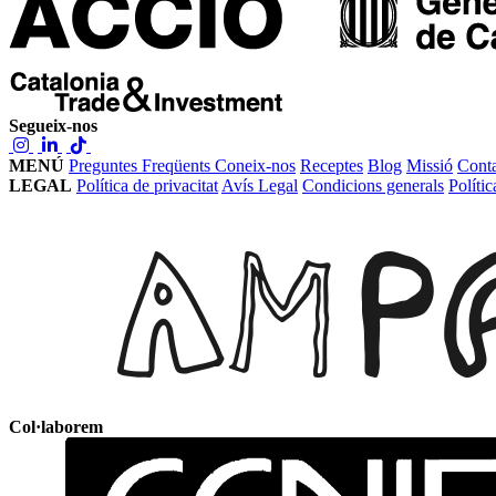
Segueix-nos
MENÚ
Preguntes Freqüents
Coneix-nos
Receptes
Blog
Missió
Conta
LEGAL
Política de privacitat
Avís Legal
Condicions generals
Políti
Col·laborem