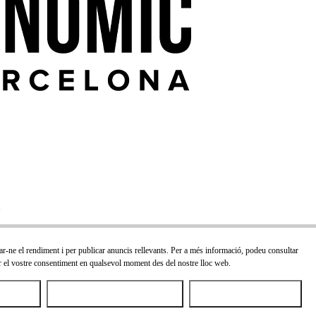
orar-ne el rendiment i per publicar anuncis rellevants. Per a més informació, podeu consultar
rar el vostre consentiment en qualsevol moment des del nostre lloc web.
cookies
Rebutjar totes les cookies
Permetre la selecció