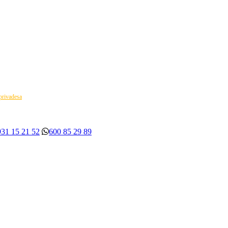
 privadesa
931 15 21 52
600 85 29 89