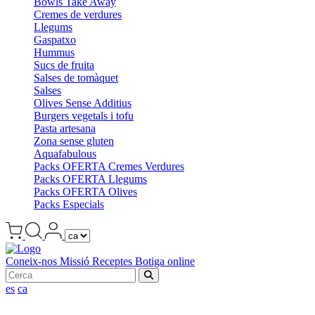
Bowls Take Away
Cremes de verdures
Llegums
Gaspatxo
Hummus
Sucs de fruita
Salses de tomàquet
Salses
Olives Sense Additius
Burgers vegetals i tofu
Pasta artesana
Zona sense gluten
Aquafabulous
Packs OFERTA Cremes Verdures
Packs OFERTA Llegums
Packs OFERTA Olives
Packs Especials
Coneix-nos
Missió
Receptes
Botiga online
es
ca