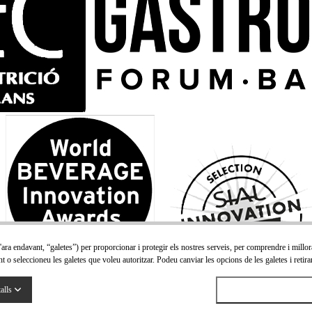
(d'ara endavant, “galetes”) per proporcionar i protegir els nostres serveis, per comprendre i mill
t o seleccioneu les galetes que voleu autoritzar. Podeu canviar les opcions de les galetes i reti
alls
Acceptar totes les 