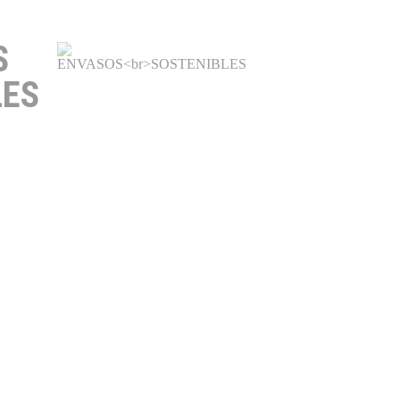
S
LES