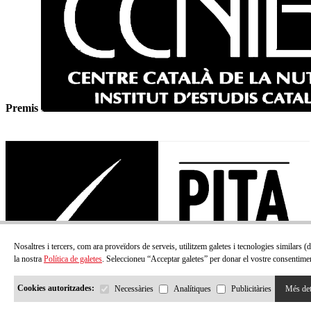
Premis
Nosaltres i tercers, com ara proveïdors de serveis, utilitzem galetes i tecnologies similars 
la nostra
Política de galetes
. Seleccioneu “Acceptar galetes” per donar el vostre consentimen
Cookies autoritzades:
Necessàries
Analítiques
Publicitàries
Més det
© Tots els drets reservats.
CASA AMELLA
2026
by Neorg