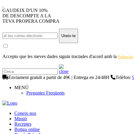
GAUDEIX D'UN 10%
DE DESCOMPTE A LA
TEVA PROPERA COMPRA
Uneix-te
Accepto que les meves dades siguin tractades d'acord amb la
Política de
Enviament gratuït a partir de 49€ | Entrega en 24/48H
Telèfon:
MENÚ
Preguntes Freqüents
Coneix-nos
Missió
Receptes
Botiga online