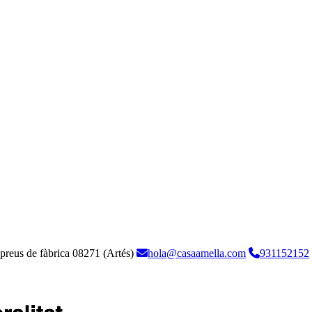
 preus de fàbrica
08271 (Artés)
hola@casaamella.com
931152152