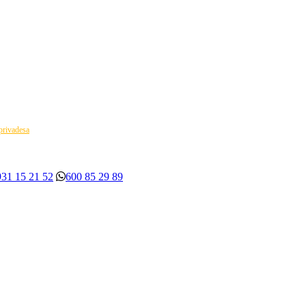
 privadesa
931 15 21 52
600 85 29 89