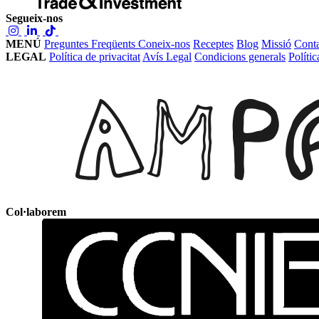
Segueix-nos
MENÚ
Preguntes Freqüents
Coneix-nos
Receptes
Blog
Missió
Conta
LEGAL
Política de privacitat
Avís Legal
Condicions generals
Políti
Col·laborem