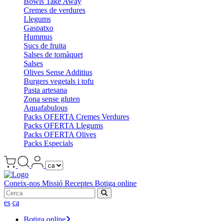
Bowls Take Away
Cremes de verdures
Llegums
Gaspatxo
Hummus
Sucs de fruita
Salses de tomàquet
Salses
Olives Sense Additius
Burgers vegetals i tofu
Pasta artesana
Zona sense gluten
Aquafabulous
Packs OFERTA Cremes Verdures
Packs OFERTA Llegums
Packs OFERTA Olives
Packs Especials
Coneix-nos
Missió
Receptes
Botiga online
es
ca
Botiga online