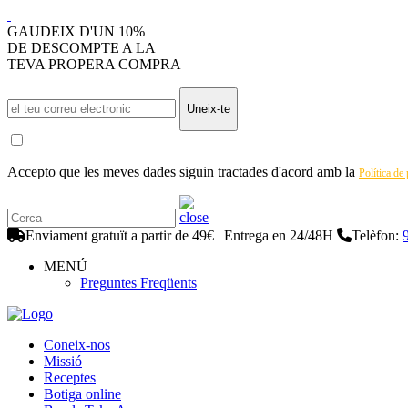
GAUDEIX D'UN 10%
DE DESCOMPTE A LA
TEVA PROPERA COMPRA
Uneix-te
Accepto que les meves dades siguin tractades d'acord amb la
Política de
Enviament gratuït a partir de 49€ | Entrega en 24/48H
Telèfon:
MENÚ
Preguntes Freqüents
Coneix-nos
Missió
Receptes
Botiga online