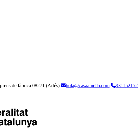
 preus de fàbrica
08271 (Artés)
hola@casaamella.com
931152152