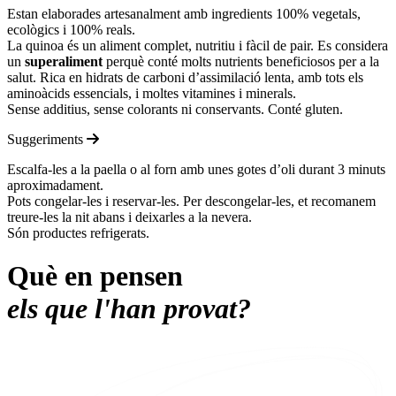
Estan elaborades artesanalment amb ingredients 100% vegetals,
ecològics i 100% reals.
La quinoa és un aliment complet, nutritiu i fàcil de pair. Es considera
un
superaliment
perquè conté molts nutrients beneficiosos per a la
salut. Rica en hidrats de carboni d’assimilació lenta, amb tots els
aminoàcids essencials, i moltes vitamines i minerals.
Sense additius, sense colorants ni conservants. Conté gluten.
Suggeriments
Escalfa-les a la paella o al forn amb unes gotes d’oli durant 3 minuts
aproximadament.
Pots congelar-les i reservar-les. Per descongelar-les, et recomanem
treure-les la nit abans i deixarles a la nevera.
Són productes refrigerats.
Què en pensen
els que l'han provat?