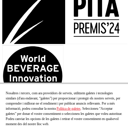
Nosaltres i tercers, com ara proveïdors de serveis, utilitzem galetes i tecnologies
similars (d'ara endavant, “galetes”) per proporcionar i protegir els nostres serveis, per
comprendre i millorar-ne el rendiment i per publicar anuncis rellevants. Per a més
informació, podeu consultar la nostra
Política de galetes
. Seleccioneu “Acceptar
galetes” per donar el vostre consentiment o seleccioneu les galetes que voleu autoritzar.
Podeu canviar les opcions de les galetes i retirar el vostre consentiment en qualsevol
moment des del nostre lloc web.