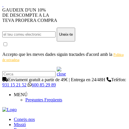
GAUDEIX D'UN 10%
DE DESCOMPTE A LA
TEVA PROPERA COMPRA
Uneix-te
Accepto que les meves dades siguin tractades d'acord amb la
Política
de privadesa
Enviament gratuït a partir de 49€ | Entrega en 24/48H
Telèfon:
931 15 21 52
600 85 29 89
MENÚ
Preguntes Freqüents
Coneix-nos
Missió