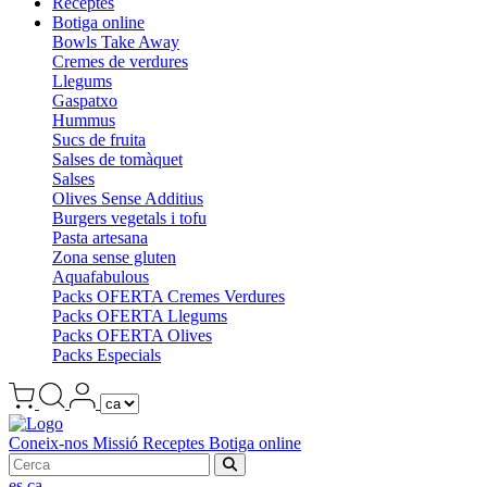
Receptes
Botiga online
Bowls Take Away
Cremes de verdures
Llegums
Gaspatxo
Hummus
Sucs de fruita
Salses de tomàquet
Salses
Olives Sense Additius
Burgers vegetals i tofu
Pasta artesana
Zona sense gluten
Aquafabulous
Packs OFERTA Cremes Verdures
Packs OFERTA Llegums
Packs OFERTA Olives
Packs Especials
Coneix-nos
Missió
Receptes
Botiga online
es
ca