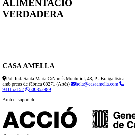
ALIMENTACIÓ
VERDADERA
CASA AMELLA
Pol. Ind. Santa Maria C/Narcís Monturiol, 48, P - Botiga física
amb preus de fàbrica
08271 (Artés)
hola@casaamella.com
931152152
600852989
Amb el suport de