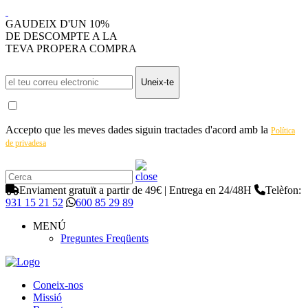
GAUDEIX D'UN 10%
DE DESCOMPTE A LA
TEVA PROPERA COMPRA
Uneix-te
Accepto que les meves dades siguin tractades d'acord amb la
Política
de privadesa
Enviament gratuït a partir de 49€ | Entrega en 24/48H
Telèfon:
931 15 21 52
600 85 29 89
MENÚ
Preguntes Freqüents
Coneix-nos
Missió