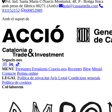
Pol. Ind. Santa Maria C/Narcís Monturiol, 48, P - Botiga física
amb preus de fàbrica
08271 (Artés)
hola@casaamella.com
931152152
600852989
Amb el suport de
Segueix-nos
MENÚ
Preguntes Freqüents
Coneix-nos
Receptes
Blog
Missió
Contacte
Botiga online
LEGAL
Política de privacitat
Avís Legal
Condicions generals
Política de cookies
Col·laborem