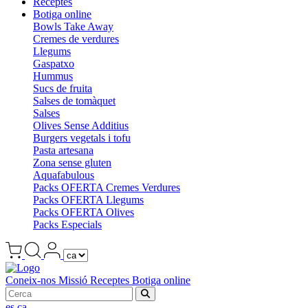
Receptes
Botiga online
Bowls Take Away
Cremes de verdures
Llegums
Gaspatxo
Hummus
Sucs de fruita
Salses de tomàquet
Salses
Olives Sense Additius
Burgers vegetals i tofu
Pasta artesana
Zona sense gluten
Aquafabulous
Packs OFERTA Cremes Verdures
Packs OFERTA Llegums
Packs OFERTA Olives
Packs Especials
Coneix-nos
Missió
Receptes
Botiga online
es
ca