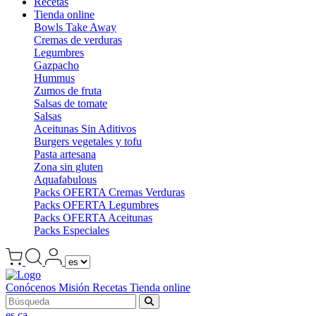
Recetas
Tienda online
Bowls Take Away
Cremas de verduras
Legumbres
Gazpacho
Hummus
Zumos de fruta
Salsas de tomate
Salsas
Aceitunas Sin Aditivos
Burgers vegetales y tofu
Pasta artesana
Zona sin gluten
Aquafabulous
Packs OFERTA Cremas Verduras
Packs OFERTA Legumbres
Packs OFERTA Aceitunas
Packs Especiales
Conócenos
Misión
Recetas
Tienda online
es
ca