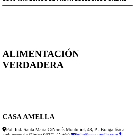
ALIMENTACIÓN
VERDADERA
CASA AMELLA
Pol. Ind. Santa Maria C/Narcís Monturiol, 48, P - Botiga física
amb preus de fàbrica
08271 (Artés)
hola@casaamella.com