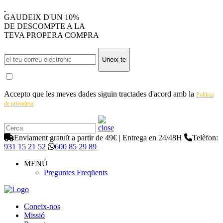
GAUDEIX D'UN 10%
DE DESCOMPTE A LA
TEVA PROPERA COMPRA
Uneix-te
Accepto que les meves dades siguin tractades d'acord amb la
Política
de privadesa
Enviament gratuït a partir de 49€ | Entrega en 24/48H
Telèfon:
931 15 21 52
600 85 29 89
MENÚ
Preguntes Freqüents
Coneix-nos
Missió