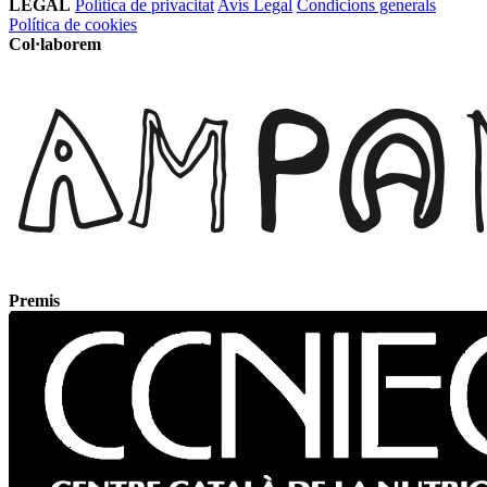
LEGAL
Política de privacitat
Avís Legal
Condicions generals
Política de cookies
Col·laborem
Premis