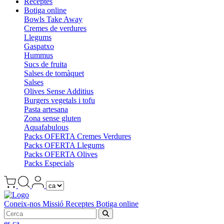
Receptes
Botiga online
Bowls Take Away
Cremes de verdures
Llegums
Gaspatxo
Hummus
Sucs de fruita
Salses de tomàquet
Salses
Olives Sense Additius
Burgers vegetals i tofu
Pasta artesana
Zona sense gluten
Aquafabulous
Packs OFERTA Cremes Verdures
Packs OFERTA Llegums
Packs OFERTA Olives
Packs Especials
Coneix-nos
Missió
Receptes
Botiga online
es
ca