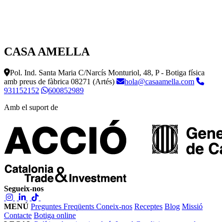
CASA AMELLA
Pol. Ind. Santa Maria C/Narcís Monturiol, 48, P - Botiga física
amb preus de fàbrica
08271 (Artés)
hola@casaamella.com
931152152
600852989
Amb el suport de
Segueix-nos
MENÚ
Preguntes Freqüents
Coneix-nos
Receptes
Blog
Missió
Contacte
Botiga online