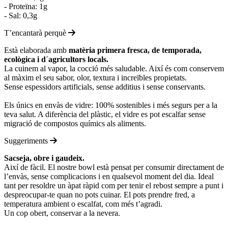
- Proteïna: 1g
- Sal: 0,3g
T’encantarà perquè
Està elaborada amb
matèria primera fresca, de temporada,
ecològica i d´agricultors locals.
La cuinem al vapor, la cocció més saludable. Així és com conservem
al màxim el seu sabor, olor, textura i increïbles propietats.
Sense espessidors artificials, sense additius i sense conservants.
Els únics en envàs de vidre: 100% sostenibles i més segurs per a la
teva salut. A diferència del plàstic, el vidre es pot escalfar sense
migració de compostos químics als aliments.
Suggeriments
Sacseja, obre i gaudeix.
Així de fàcil. El nostre bowl està pensat per consumir directament de
l’envàs, sense complicacions i en qualsevol moment del dia. Ideal
tant per resoldre un àpat ràpid com per tenir el rebost sempre a punt i
despreocupar-te quan no pots cuinar. El pots prendre fred, a
temperatura ambient o escalfat, com més t’agradi.
Un cop obert, conservar a la nevera.