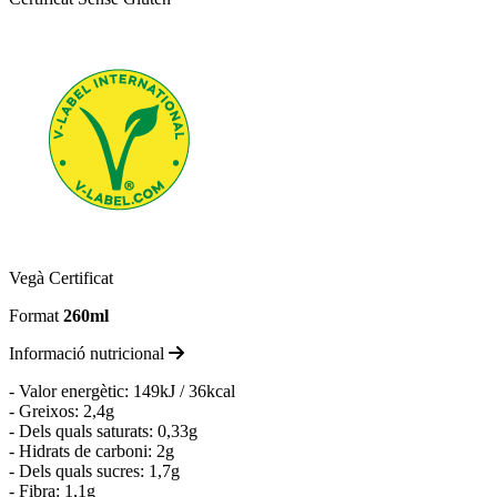
Vegà Certificat
Format
260ml
Informació nutricional
- Valor energètic: 149kJ / 36kcal
- Greixos: 2,4g
- Dels quals saturats: 0,33g
- Hidrats de carboni: 2g
- Dels quals sucres: 1,7g
- Fibra: 1,1g