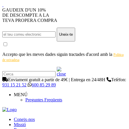
GAUDEIX D'UN 10%
DE DESCOMPTE A LA
TEVA PROPERA COMPRA
Uneix-te
Accepto que les meves dades siguin tractades d'acord amb la
Política
de privadesa
Enviament gratuït a partir de 49€ | Entrega en 24/48H
Telèfon:
931 15 21 52
600 85 29 89
MENÚ
Preguntes Freqüents
Coneix-nos
Missió