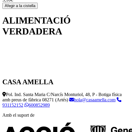
Afegir a la cistella
ALIMENTACIÓ
VERDADERA
CASA AMELLA
Pol. Ind. Santa Maria C/Narcís Monturiol, 48, P - Botiga física
amb preus de fàbrica
08271 (Artés)
hola@casaamella.com
931152152
600852989
Amb el suport de