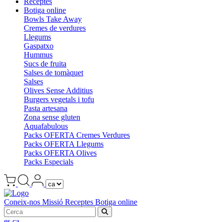
Receptes
Botiga online
Bowls Take Away
Cremes de verdures
Llegums
Gaspatxo
Hummus
Sucs de fruita
Salses de tomàquet
Salses
Olives Sense Additius
Burgers vegetals i tofu
Pasta artesana
Zona sense gluten
Aquafabulous
Packs OFERTA Cremes Verdures
Packs OFERTA Llegums
Packs OFERTA Olives
Packs Especials
Coneix-nos
Missió
Receptes
Botiga online
es
ca