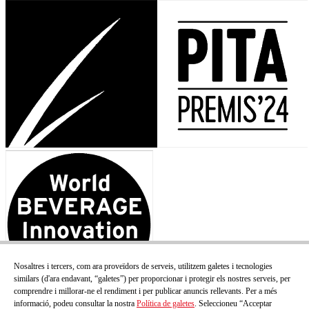
Nosaltres i tercers, com ara proveïdors de serveis, utilitzem galetes i tecnologies
similars (d'ara endavant, “galetes”) per proporcionar i protegir els nostres serveis, per
comprendre i millorar-ne el rendiment i per publicar anuncis rellevants. Per a més
informació, podeu consultar la nostra
Política de galetes
. Seleccioneu “Acceptar