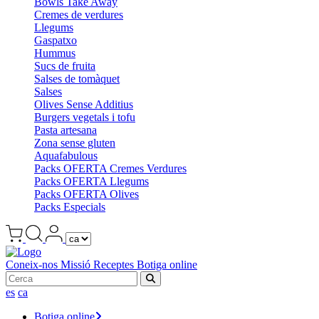
Bowls Take Away
Cremes de verdures
Llegums
Gaspatxo
Hummus
Sucs de fruita
Salses de tomàquet
Salses
Olives Sense Additius
Burgers vegetals i tofu
Pasta artesana
Zona sense gluten
Aquafabulous
Packs OFERTA Cremes Verdures
Packs OFERTA Llegums
Packs OFERTA Olives
Packs Especials
Coneix-nos
Missió
Receptes
Botiga online
es
ca
Botiga online