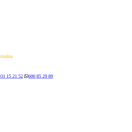
 privadesa
931 15 21 52
600 85 29 89