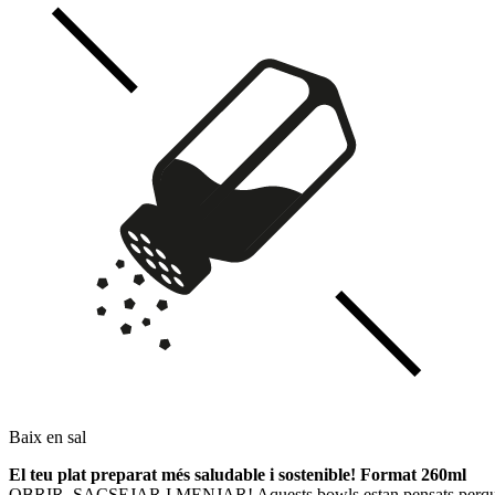
Baix en sal
El teu plat preparat més saludable i sostenible! Format 260ml
OBRIR, SACSEJAR I MENJAR! Aquests bowls estan pensats perquè te'ls