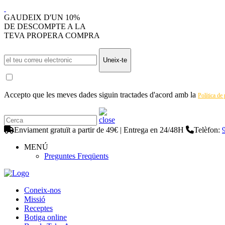
GAUDEIX D'UN 10%
DE DESCOMPTE A LA
TEVA PROPERA COMPRA
Uneix-te
Accepto que les meves dades siguin tractades d'acord amb la
Política de
Enviament gratuït a partir de 49€ | Entrega en 24/48H
Telèfon:
MENÚ
Preguntes Freqüents
Coneix-nos
Missió
Receptes
Botiga online