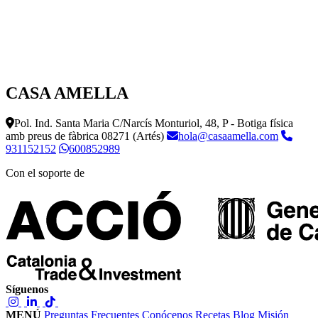
CASA AMELLA
Pol. Ind. Santa Maria C/Narcís Monturiol, 48, P - Botiga física
amb preus de fàbrica
08271 (Artés)
hola@casaamella.com
931152152
600852989
Con el soporte de
Síguenos
MENÚ
Preguntas Frecuentes
Conócenos
Recetas
Blog
Misión