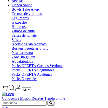
Recetas
Tienda online
Bowls Take Away
Cremas de verduras
Legumbres
Gazpacho
Hummus
Zumos de fruta
Salsas de tomate
Salsas
Aceitunas Sin Aditivos
Burgers vegetales y tofu
Pasta artesana
Zona sin gluten
Aquafabulous
Packs OFERTA Cremas Verduras
Packs OFERTA Legumbres
Packs OFERTA Aceitunas
Packs Especiales
Conócenos
Misión
Recetas
Tienda online
es
ca