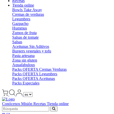
Recetas
Tienda online
Bowls Take Away
Cremas de verduras
Legumbres
Gazpacho
Hummus
Zumos de fruta
Salsas de tomate
Salsas
Aceitunas Sin Aditivos
Burgers vegetales y tofu
Pasta artesana
Zona sin gluten
Aquafabulous
Packs OFERTA Cremas Verduras
Packs OFERTA Legumbres
Packs OFERTA Aceitunas
Packs Especiales
Conócenos
Misión
Recetas
Tienda online
es
ca