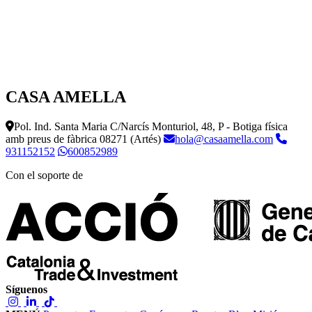
CASA AMELLA
Pol. Ind. Santa Maria C/Narcís Monturiol, 48, P - Botiga física
amb preus de fàbrica
08271 (Artés)
hola@casaamella.com
931152152
600852989
Con el soporte de
Síguenos