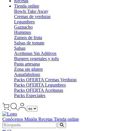
Recetas
Tienda online
Bowls Take Away
Cremas de verduras
Legumbres
Gazpacho
Hummus
Zumos de fruta
Salsas de tomate
Salsas
Aceitunas Sin Aditivos
Burgers vegetales y tofu
Pasta artesana
Zona sin gluten
Aquafabulous
Packs OFERTA Cremas Verduras
Packs OFERTA Legumbres
Packs OFERTA Aceitunas
Packs Especiales
Conócenos
Misión
Recetas
Tienda online
es
ca