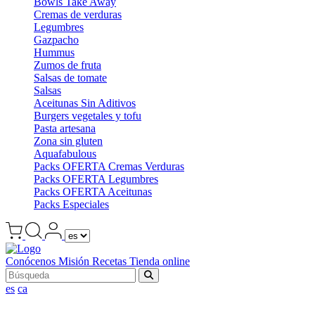
Bowls Take Away
Cremas de verduras
Legumbres
Gazpacho
Hummus
Zumos de fruta
Salsas de tomate
Salsas
Aceitunas Sin Aditivos
Burgers vegetales y tofu
Pasta artesana
Zona sin gluten
Aquafabulous
Packs OFERTA Cremas Verduras
Packs OFERTA Legumbres
Packs OFERTA Aceitunas
Packs Especiales
Conócenos
Misión
Recetas
Tienda online
es
ca