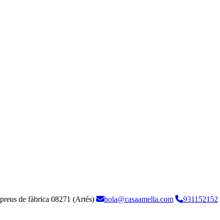
 preus de fàbrica
08271 (Artés)
hola@casaamella.com
931152152